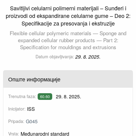
Savitljivi celularni polimerni materijali – Sunđeri i
proizvodi od ekspandirane celularne gume – Deo 2:
Specifikacije za presovanja i ekstruzije
Flexible cellular polymeric materials — Sponge and
expanded cellular rubber products — Part 2:
Specification for mouldings and extrusions
29. 8. 2025.
Datum objavljivanja:
Опште информације
29. 8. 2025.
Trenutna faza:
60.60
ISS
Inicijator:
G045
Pripada:
Međunarodni standard
Vrsta: