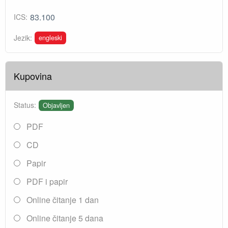
83.100
ICS:
engleski
Jezik:
Kupovina
Status:
Objavljen
PDF
CD
Papir
PDF i papir
Online čitanje 1 dan
Online čitanje 5 dana