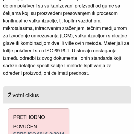
delom pokriveni su vulkanizovani proizvodi od gume sa
ćelijama koji su proizvedeni presovanjem ili procesom
kontinualne vulkanizacije, tj. toplim vazduhom,
mikrotalasima, infracrvenim zračenjem, tečnim medijumom
za izvođenje umrežavanja (LCM), vulkanizacijom smicajne
glave ili kombinacijom dve ili više ovih metoda. Materijali za
folije pokriveni su u ISO 6916-1. U slučaju neslaganja
između odredbi iz ovog dokumenta i onih standarda koji
sadrže detaljne specifikacije i metode ispitivanja za
određeni proizvod, oni će imati prednost.
Životni ciklus
PRETHODNO
POVUČEN
SRPS ISO 6916-2:2014