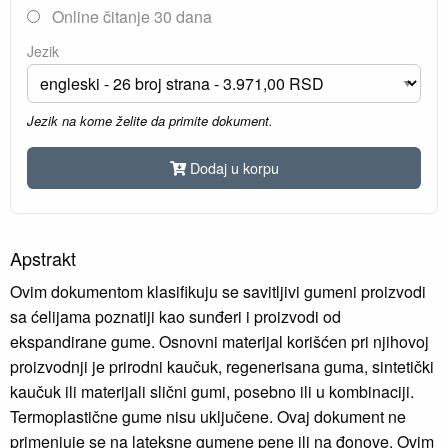
Online čitanje 30 dana
Jezik
Jezik na kome želite da primite dokument.
Dodaj u korpu
Apstrakt
Ovim dokumentom klasifikuju se savitljivi gumeni proizvodi
sa ćelijama poznatiji kao sunđeri i proizvodi od
ekspandirane gume. Osnovni materijal korišćen pri njihovoj
proizvodnji je prirodni kaučuk, regenerisana guma, sintetički
kaučuk ili materijali slični gumi, posebno ili u kombinaciji.
Termoplastične gume nisu uključene. Ovaj dokument ne
primenjuje se na lateksne gumene pene ili na đonove. Ovim