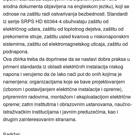
srodna dokumenta objavljena na engleskom jeziku), koji se
odnose na zaštitu radi ostvarivanja bezbednosti. Standardi
iz serije SRPS HD 60364-4 obuhvataju zaštitu od
električnog udara, zaštitu od toplotnog dejstva, zaštitu od
prekomerne struje, zaštitu usled kvarova u niskonaponskim
sistemima, zaštitu od elektromagnetskog uticaja, zaštitu od
podnapona.
Ova zbirka treba da doprinese da se nastavi dobra praksa u
primeni standarda iz oblasti električnih instalacija niskog
napona i verujemo da će lako naći put do onih kojima je
namenjena: organizacijama koje se bave projektovanjem
(izborom i postavljanjem električne instalacije i opreme),
pripremnim radovima, montažom i eksploatacijom električne
opreme; zatim institutima i obrazovnim ustanovama, naučno-
istraživačkim institucijama i javnim preduzećima, kao i
drugim zainteresovanim stranama.
Sadržaj: