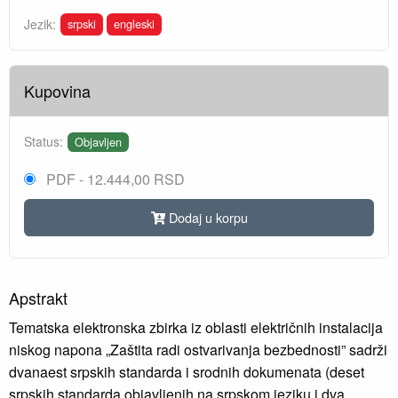
srpski
engleski
Jezik:
Kupovina
Status:
Objavljen
PDF - 12.444,00 RSD
Dodaj u korpu
Apstrakt
Tematska elektronska zbirka iz oblasti električnih instalacija
niskog napona „Zaštita radi ostvarivanja bezbednosti” sadrži
dvanaest srpskih standarda i srodnih dokumenata (deset
srpskih standarda objavljenih na srpskom jeziku i dva