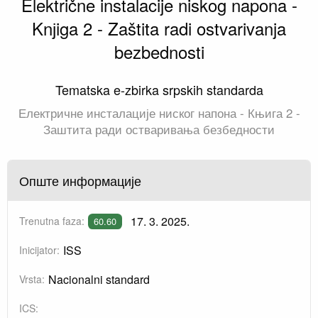
Električne instalacije niskog napona -
Knјiga 2 - Zaštita radi ostvarivanja
bezbednosti
Tematska e-zbirka srpskih standarda
Електричне инсталације ниског напона - Књига 2 -
Заштита ради остваривања безбедности
Опште информације
17. 3. 2025.
Trenutna faza:
60.60
ISS
Inicijator:
Nacionalni standard
Vrsta:
ICS: