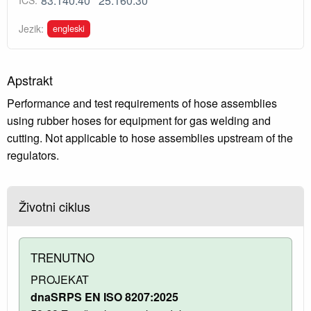
83.140.40
25.160.30
ICS:
engleski
Jezik:
Apstrakt
Performance and test requirements of hose assemblies
using rubber hoses for equipment for gas welding and
cutting. Not applicable to hose assemblies upstream of the
regulators.
Životni ciklus
TRENUTNO
PROJEKAT
dnaSRPS EN ISO 8207:2025