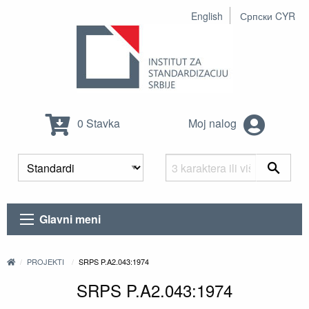
English
Српски CYR
0 Stavka
Moj nalog
Glavni meni
PROJEKTI
SRPS P.A2.043:1974
SRPS P.A2.043:1974