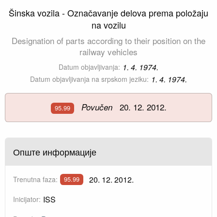
Šinska vozila - Označavanje delova prema položaju
na vozilu
Designation of parts according to their position on the
railway vehicles
1. 4. 1974.
Datum objavljivanja:
1. 4. 1974.
Datum objavljivanja na srpskom jeziku:
20. 12. 2012.
Povučen
95.99
Опште информације
20. 12. 2012.
Trenutna faza:
95.99
ISS
Inicijator: