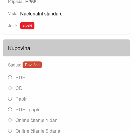
P256
Pripada:
Nacionalni standard
Vrsta:
srpski
Jezik:
Kupovina
Status:
Povučen
PDF
CD
Papir
PDF i papir
Online čitanje 1 dan
Online čitanje 5 dana