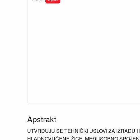
Apstrakt
UTVRĐUJU SE TEHNIČKI USLOVI ZA IZRADU 
HLADNOVUČENE ŽICE, MEĐUSOBNO SPOJENE