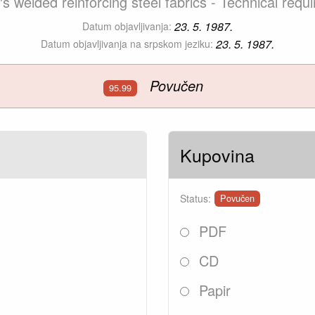
's welded reinforcing steel fabrics - Technical req
23. 5. 1987.
Datum objavljivanja:
23. 5. 1987.
Datum objavljivanja na srpskom jeziku:
Povučen
95.99
Kupovina
Status:
Povučen
PDF
CD
Papir