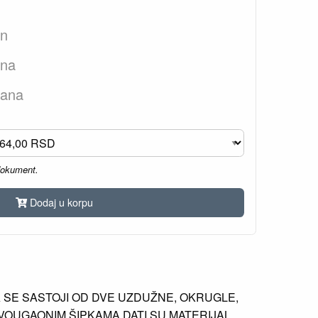
an
ana
dana
dokument.
Dodaj u korpu
A SE SASTOJI OD DVE UZDUŽNE, OKRUGLE,
UGAONIM ŠIPKAMA.DATI SU MATERIJAL