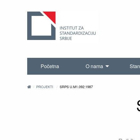
Početna
O nama
Stan
PROJEKTI
SRPS U.M1.092:1987