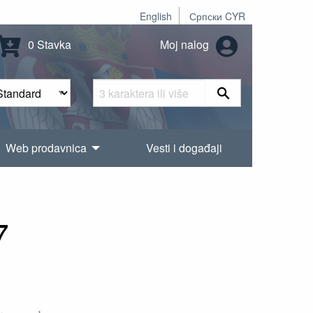
English
Српски CYR
0 Stavka
Moj nalog
Web prodavnica
Vesti i događaji
7