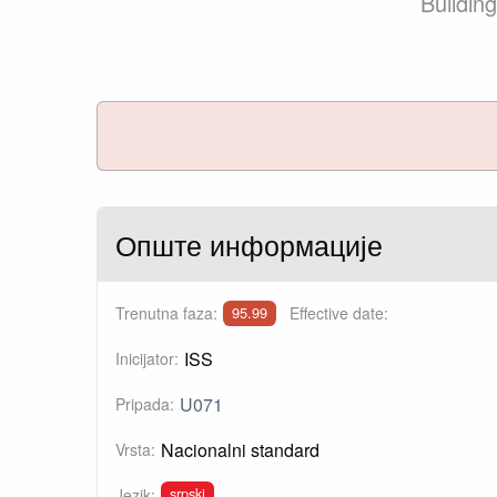
Building
Опште информације
Trenutna faza:
Effective date:
95.99
ISS
Inicijator:
U071
Pripada:
Nacionalni standard
Vrsta:
srpski
Jezik: