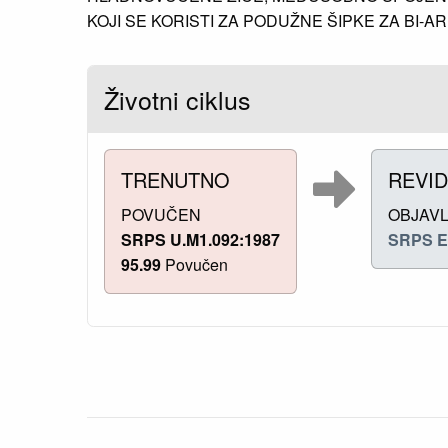
KOJI SE KORISTI ZA PODUŽNE ŠIPKE ZA BI-AR
Životni ciklus
TRENUTNO
REVID
POVUČEN
OBJAV
SRPS U.M1.092:1987
SRPS E
95.99
Povučen