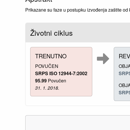
Prikazane su faze u postupku izvođenja zaštite od
Životni ciklus
TRENUTNO
REV
POVUČEN
OBJ
SRPS ISO 12944-7:2002
SRPS
95.99
Povučen
OBJ
31. 1. 2018.
SRPS