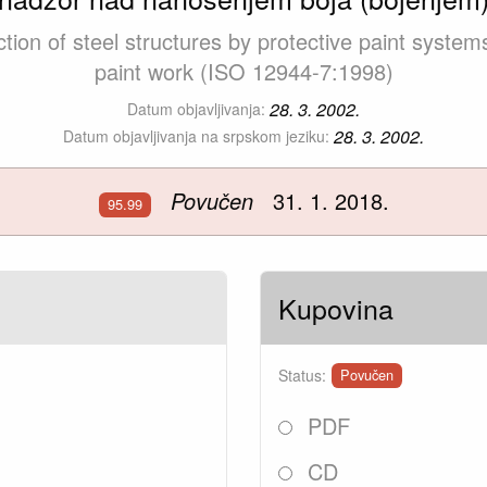
tion of steel structures by protective paint system
paint work (ISO 12944-7:1998)
28. 3. 2002.
Datum objavljivanja:
28. 3. 2002.
Datum objavljivanja na srpskom jeziku:
Povučen
31. 1. 2018.
95.99
Kupovina
Status:
Povučen
PDF
CD