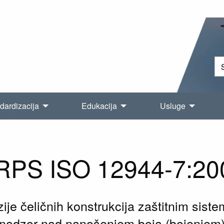
dardizacija
Edukacija
Usluge
RPS ISO 12944-7:20
ozije čeličnih konstrukcija zaštitnim sist
nadzor nad nanošenjem boja (bojenjem