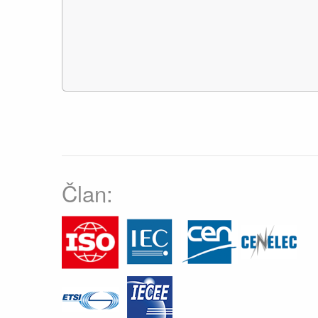
Član: