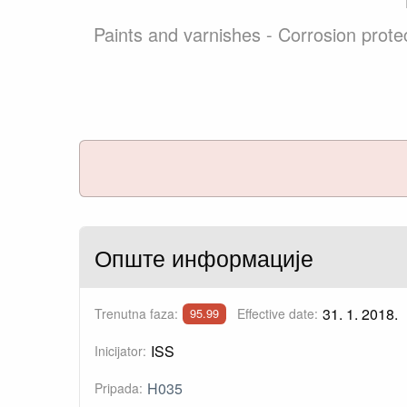
Paints and varnishes - Corrosion protec
Опште информације
31. 1. 2018.
Trenutna faza:
Effective date:
95.99
ISS
Inicijator:
H035
Pripada: