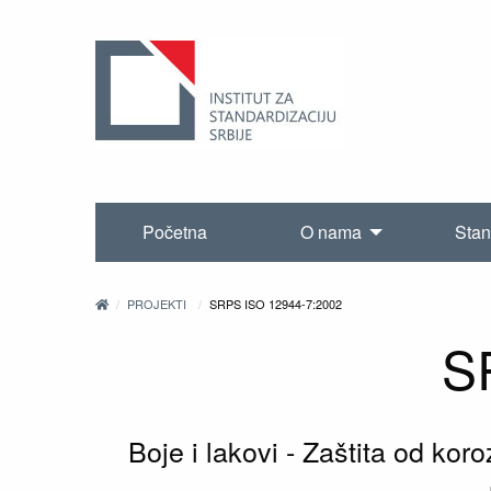
Početna
O nama
Stan
PROJEKTI
SRPS ISO 12944-7:2002
S
Boje i lakovi - Zaštita od kor