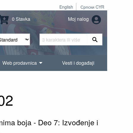
English
Српски CYR
0 Stavka
Moj nalog
Web prodavnica
Vesti i događaji
02
emima boja - Deo 7: Izvođenje i
)