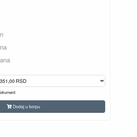
an
ana
dana
dokument.
Dodaj u korpu