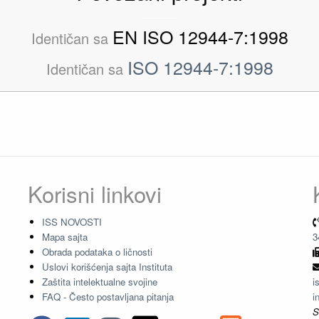
EN ISO 12944-7:1998
Identičan sa
ISO 12944-7:1998
Identičan sa
Korisni linkovi
ISS NOVOSTI
Mapa sajta
3
Obrada podataka o ličnosti
Uslovi korišćenja sajta Instituta
Zaštita intelektualne svojine
i
FAQ - Često postavljana pitanja
i
S