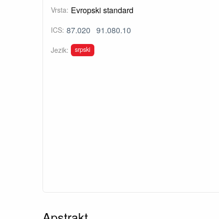
Evropski standard
Vrsta:
87.020
91.080.10
ICS:
srpski
Jezik:
Apstrakt