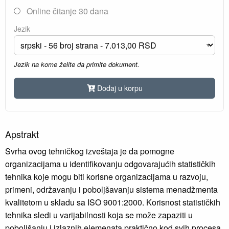
Online čitanje 30 dana
Jezik
Jezik na kome želite da primite dokument.
Dodaj u korpu
Apstrakt
Svrha ovog tehničkog izveštaja je da pomogne
organizacijama u identifikovanju odgovarajućih statističkih
tehnika koje mogu biti korisne organizacijama u razvoju,
primeni, održavanju i poboljšavanju sistema menadžmenta
kvalitetom u skladu sa ISO 9001:2000. Korisnost statističkih
tehnika sledi u varijabilnosti koja se može zapaziti u
poboljšanju i izlaznih elemenata praktično kod svih procesa,