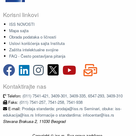
Korisni linkovi
ISS NOVOSTI
Mapa sajta
Obrada podataka o ličnosti
Uslovi korišćenja sajta Instituta
Zaštita intelektualne svojine
FAQ - Često postavljana pitanja
Kontaktirajte nas
Telefon:
(011) 7541-421, 3409-301, 3409-335, 6547-293, 3409-310
Faks:
(011) 7541-257, 7541-258, 7541-938
E-mail:
Prodaja standarda: prodaja@iss.rs Seminari, obuke: iss-
edukacija@iss.rs Informacije o standardima: infocentar@iss.rs
Stevana Brakusa 2, 11030 Beograd
Copyright © iss.rs. Sva prava zadržana.