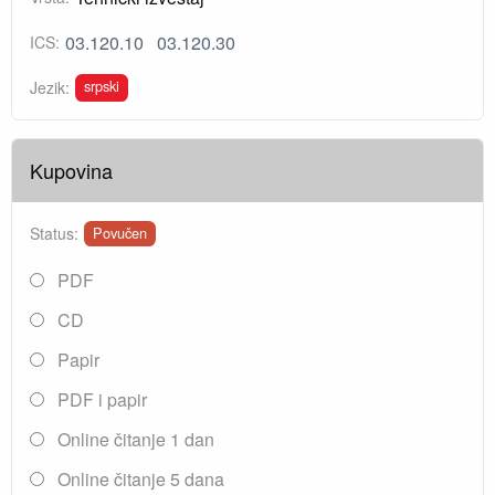
03.120.10
03.120.30
ICS:
srpski
Jezik:
Kupovina
Status:
Povučen
PDF
CD
Papir
PDF i papir
Online čitanje 1 dan
Online čitanje 5 dana