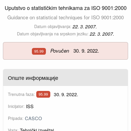
Uputstvo o statističkim tehnikama za ISO 9001:2000
Guidance on statistical techniques for ISO 9001:2000
22. 3. 2007.
Datum objavljivanja:
22. 3. 2007.
Datum objavljivanja na srpskom jeziku:
30. 9. 2022.
Povučen
95.99
Опште информације
30. 9. 2022.
Trenutna faza:
95.99
ISS
Inicijator:
CASCO
Pripada:
Tehnički izveštaj
Vrsta: