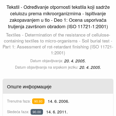
Tekstil - Određivanje otpornosti tekstila koji sadrže
celulozu prema mikroorganizmima - Ispitivanje
zakopavanjem u tlo - Deo 1: Ocena usporivača
truljenja završnom obradom (ISO 11721-1:2001)
Textiles - Determination of the resistance of cellulose-
containing textiles to micro-organisms - Soil burial test -
Part 1: Assessment of rot-retardant finishing (ISO 11721-
1:2001)
20. 4. 2005.
Datum objavljivanja:
20. 4. 2005.
Datum objavljivanja na srpskom jeziku:
Опште информације
14. 6. 2006.
Trenutna faza:
90.93
14. 6. 2011.
Sledeća faza:
90.00