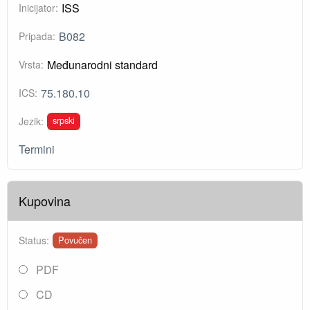
ISS
Inicijator:
B082
Pripada:
Međunarodni standard
Vrsta:
75.180.10
ICS:
srpski
Jezik:
Termini
Kupovina
Status:
Povučen
PDF
CD