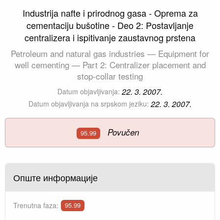
Industrija nafte i prirodnog gasa - Oprema za
cementaciju bušotine - Deo 2: Postavljanje
centralizera i ispitivanje zaustavnog prstena
Petroleum and natural gas industries — Equipment for
well cementing — Part 2: Centralizer placement and
stop-collar testing
22. 3. 2007.
Datum objavljivanja:
22. 3. 2007.
Datum objavljivanja na srpskom jeziku:
Povučen
95.99
Опште информације
Trenutna faza:
95.99