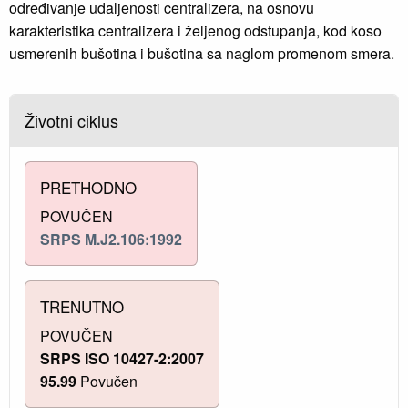
određivanje udaljenosti centralizera, na osnovu
karakteristika centralizera i željenog odstupanja, kod koso
usmerenih bušotina i bušotina sa naglom promenom smera.
Životni ciklus
PRETHODNO
POVUČEN
SRPS M.J2.106:1992
TRENUTNO
POVUČEN
SRPS ISO 10427-2:2007
95.99
Povučen