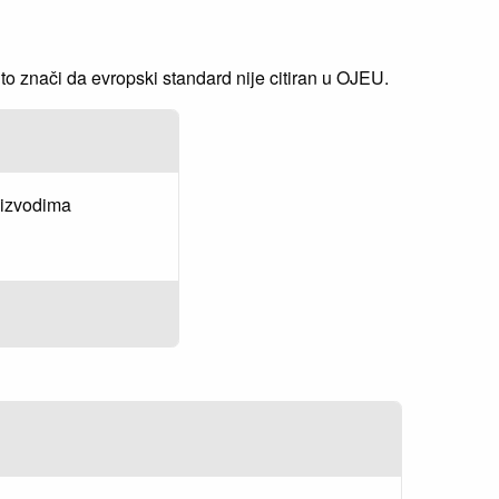
 znači da evropski standard nije citiran u OJEU.
oizvodima