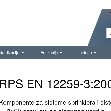
dardizacija
Edukacija
Usluge
RPS EN 12259-3:20
- Komponente za sisteme sprinklera i sis
3: Sklopovi suvog alarmnog ventila