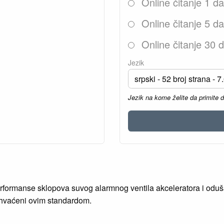
Online čitanje 1 d
Online čitanje 5 d
Online čitanje 30 
Jezik
Jezik na kome želite da primite 
rformanse sklopova suvog alarmnog ventila akceleratora i oduša
hvaćeni ovim standardom.