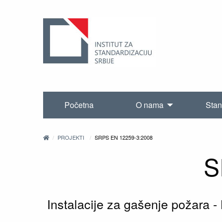
Početna
O nama
Stan
PROJEKTI
SRPS EN 12259-3:2008
S
Instalacije za gašenje požara 