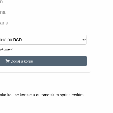
an
ana
dana
dokument.
Dodaj u korpu
ka koji se koriste u automatskim sprinklerskim