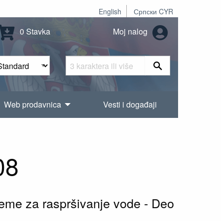
English
Српски CYR
0 Stavka
Moj nalog
Web prodavnica
Vesti i događaji
08
teme za raspršivanje vode - Deo