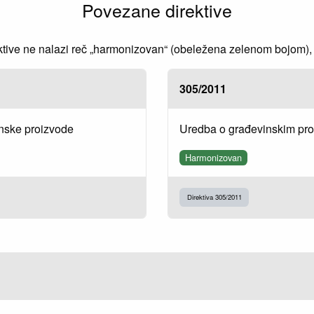
Povezane direktive
ve ne nalazi reč „harmonizovan“ (obeležena zelenom bojom), to
305/2011
inske proizvode
Uredba o građevinskim pr
Harmonizovan
Direktiva 305/2011