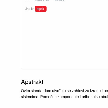
srpski
Jezik:
Apstrakt
Ovim standardom utvrđuju se zahtevi za izradu i pe
sistemima. Pomoćne komponente i pribor nisu obu