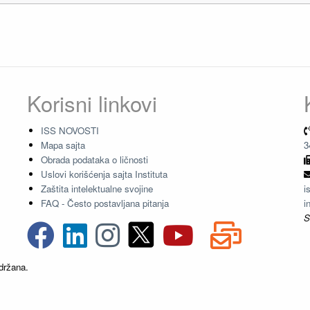
Korisni linkovi
ISS NOVOSTI
Mapa sajta
3
Obrada podataka o ličnosti
Uslovi korišćenja sajta Instituta
Zaštita intelektualne svojine
i
FAQ - Često postavljana pitanja
i
S
držana.