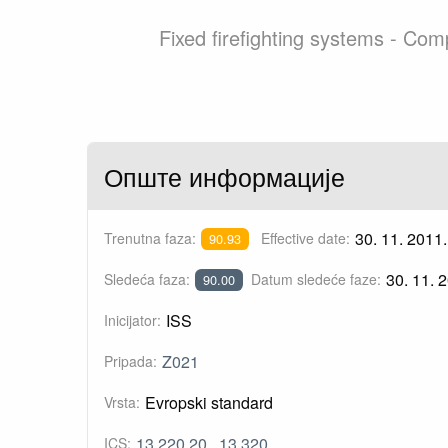
Fixed firefighting systems - Com
Опште информације
30. 11. 2011.
Trenutna faza:
Effective date:
90.93
30. 11. 
Sledeća faza:
Datum sledeće faze:
90.00
ISS
Inicijator:
Z021
Pripada:
Evropski standard
Vrsta:
13.220.20
13.320
ICS: