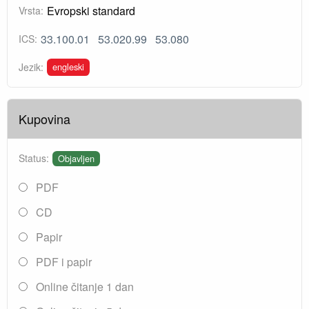
Evropski standard
Vrsta:
33.100.01
53.020.99
53.080
ICS:
engleski
Jezik:
Kupovina
Status:
Objavljen
PDF
CD
Papir
PDF i papir
Online čitanje 1 dan