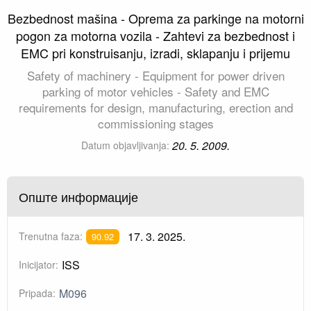
Bezbednost mašina - Oprema za parkinge na motorni
pogon za motorna vozila - Zahtevi za bezbednost i
EMC pri konstruisanju, izradi, sklapanju i prijemu
Safety of machinery - Equipment for power driven
parking of motor vehicles - Safety and EMC
requirements for design, manufacturing, erection and
commissioning stages
20. 5. 2009.
Datum objavljivanja:
Опште информације
17. 3. 2025.
Trenutna faza:
90.92
ISS
Inicijator:
M096
Pripada: