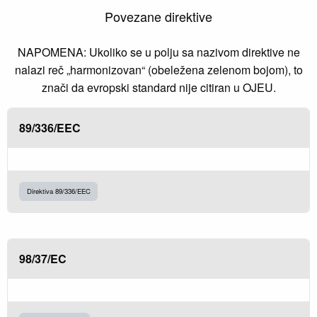
Povezane direktive
NAPOMENA: Ukoliko se u polju sa nazivom direktive ne
nalazi reč „harmonizovan“ (obeležena zelenom bojom), to
znači da evropski standard nije citiran u OJEU.
89/336/EEC
Direktiva 89/336/EEC
98/37/EC