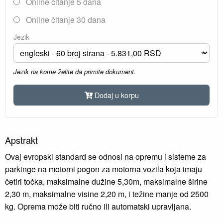
Online čitanje 5 dana
Online čitanje 30 dana
Jezik
Jezik na kome želite da primite dokument.
Dodaj u korpu
Apstrakt
Ovaj evropski standard se odnosi na opremu i sisteme za
parkinge na motorni pogon za motorna vozila koja imaju
četiri točka, maksimalne dužine 5,30m, maksimalne širine
2,30 m, maksimalne visine 2,20 m, i težine manje od 2500
kg. Oprema može biti ručno ili automatski upravljana.