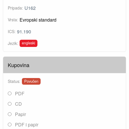
U162
Pripada:
Evropski standard
Vrsta:
91.190
ICS:
engleski
Jezik:
Kupovina
Status:
Povučen
PDF
CD
Papir
PDF i papir