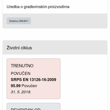
Uredba o građevinskim proizvodima
Direktiva 305/2011
Životni ciklus
TRENUTNO
POVUČEN
SRPS EN 13126-16:2009
95.99
Povučen
31. 5. 2019.
REVIDIRAN OD