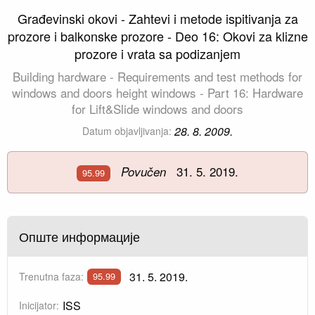
Građevinski okovi - Zahtevi i metode ispitivanja za
prozore i balkonske prozore - Deo 16: Okovi za klizne
prozore i vrata sa podizanjem
Building hardware - Requirements and test methods for
windows and doors height windows - Part 16: Hardware
for Lift&Slide windows and doors
28. 8. 2009.
Datum objavljivanja:
31. 5. 2019.
Povučen
95.99
Опште информације
31. 5. 2019.
Trenutna faza:
95.99
ISS
Inicijator: