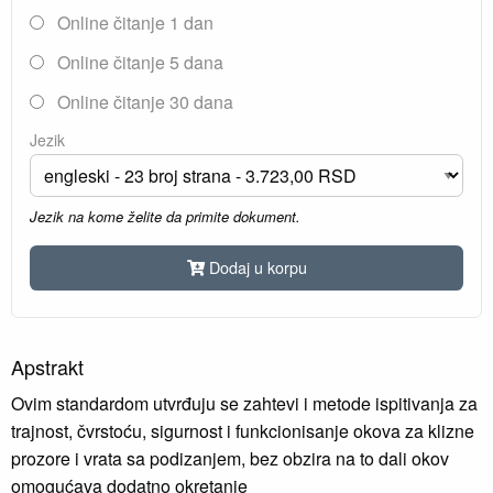
Online čitanje 1 dan
Online čitanje 5 dana
Online čitanje 30 dana
Jezik
Jezik na kome želite da primite dokument.
Dodaj u korpu
Apstrakt
Ovim standardom utvrđuju se zahtevi i metode ispitivanja za
trajnost, čvrstoću, sigurnost i funkcionisanje okova za klizne
prozore i vrata sa podizanjem, bez obzira na to dali okov
omogućava dodatno okretanje