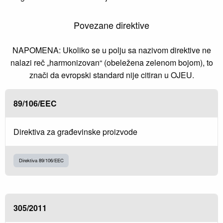
Povezane direktive
NAPOMENA: Ukoliko se u polju sa nazivom direktive ne
nalazi reč „harmonizovan“ (obeležena zelenom bojom), to
znači da evropski standard nije citiran u OJEU.
89/106/EEC
Direktiva za građevinske proizvode
Direktiva 89/106/EEC
305/2011