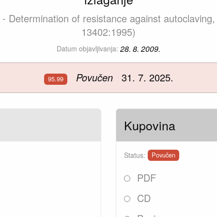
 - Determination of resistance against autoclaving
13402:1995)
28. 8. 2009.
Datum objavljivanja:
Povučen
31. 7. 2025.
95.99
Kupovina
Status:
Povučen
PDF
CD