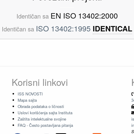
EN ISO 13402:2000
Identičan sa
ISO 13402:1995
IDENTICAL
Identičan sa
Korisni linkovi
ISS NOVOSTI
Mapa sajta
3
Obrada podataka o ličnosti
Uslovi korišćenja sajta Instituta
Zaštita intelektualne svojine
i
FAQ - Često postavljana pitanja
i
S