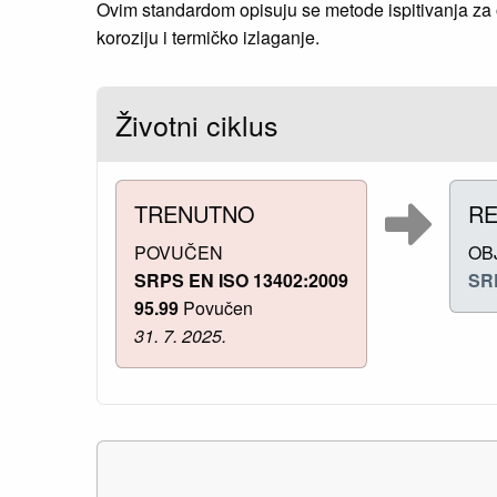
Ovim standardom opisuju se metode ispitivanja za o
koroziju i termičko izlaganje.
Životni ciklus
TRENUTNO
RE
POVUČEN
OB
SRPS EN ISO 13402:2009
SR
95.99
Povučen
31. 7. 2025.