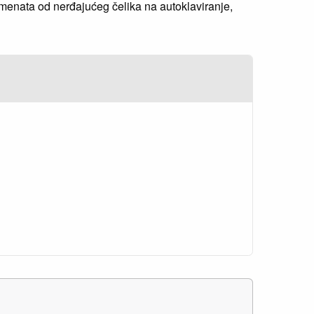
umenata od nerđajućeg čelika na autoklaviranje,