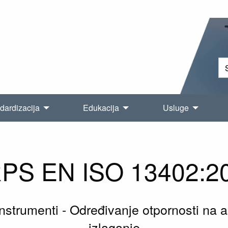
dardizacija
Edukacija
Usluge
PS EN ISO 13402:2
instrumenti - Određivanje otpornosti na au
izlaganje