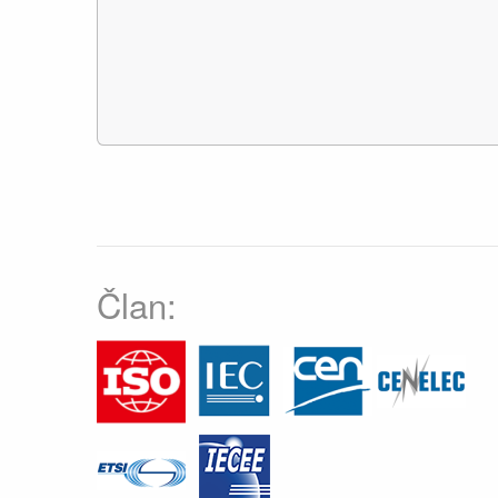
Član: