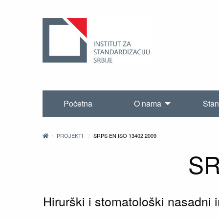
Početna
O nama
Stan
PROJEKTI
SRPS EN ISO 13402:2009
SR
Hirurški i stomatološki nasadni 