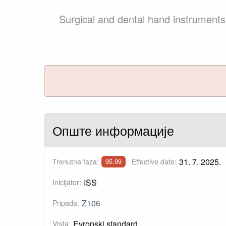
Surgical and dental hand instruments
Опште информације
31. 7. 2025.
Trenutna faza:
Effective date:
95.99
ISS
Inicijator:
Z106
Pripada:
Evropski standard
Vrsta: