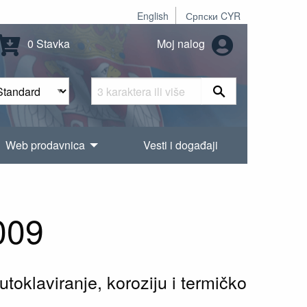
English
Српски CYR
0 Stavka
Moj nalog
Web prodavnica
Vesti i događaji
009
toklaviranje, koroziju i termičko