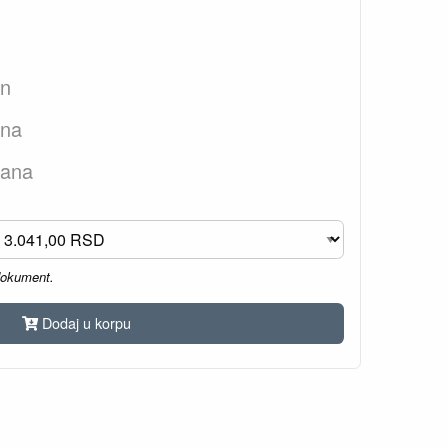
an
ana
dana
dokument.
Dodaj u korpu