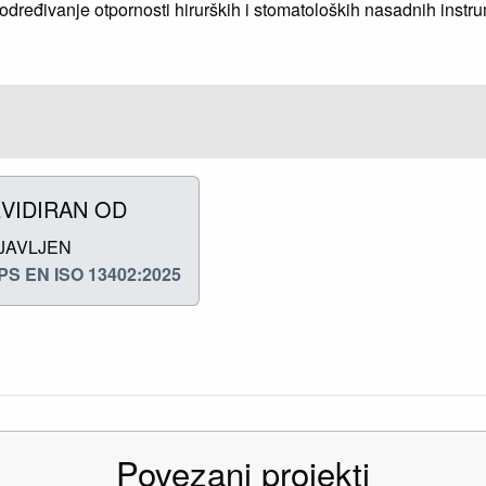
dređivanje otpornosti hirurških i stomatoloških nasadnih instr
VIDIRAN OD
JAVLJEN
PS EN ISO 13402:2025
Povezani projekti