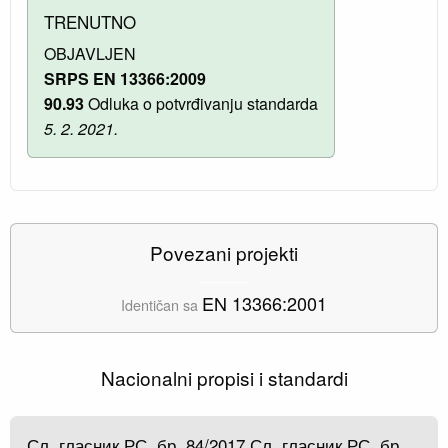
TRENUTNO
OBJAVLJEN
SRPS EN 13366:2009
90.93
Odluka o potvrđivanju standarda
5. 2. 2021.
Povezani projekti
EN 13366:2001
Identičan sa
Nacionalni propisi i standardi
Сл. гласник РС, бр. 84/2017 Сл. гласник РС, бр.