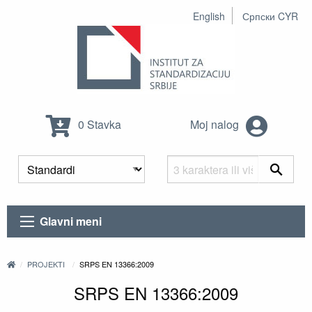
English
Српски CYR
0 Stavka
Moj nalog
Glavni meni
PROJEKTI
SRPS EN 13366:2009
SRPS EN 13366:2009