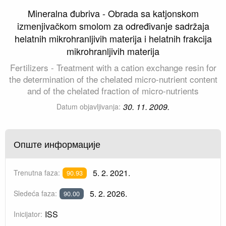
Mineralna đubriva - Obrada sa katjonskom
izmenjivačkom smolom za određivanje sadržaja
helatnih mikrohranljivih materija i helatnih frakcija
mikrohranljivih materija
Fertilizers - Treatment with a cation exchange resin for
the determination of the chelated micro-nutrient content
and of the chelated fraction of micro-nutrients
30. 11. 2009.
Datum objavljivanja:
Опште информације
5. 2. 2021.
Trenutna faza:
90.93
5. 2. 2026.
Sledeća faza:
90.00
ISS
Inicijator: