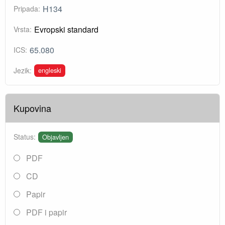
H134
Pripada:
Evropski standard
Vrsta:
65.080
ICS:
engleski
Jezik:
Kupovina
Status:
Objavljen
PDF
CD
Papir
PDF i papir