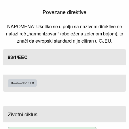
Povezane direktive
NAPOMENA: Ukoliko se u polju sa nazivom direktive ne
nalazi reč „harmonizovan“ (obeležena zelenom bojom), to
znači da evropski standard nije citiran u OJEU.
93/1/EEC
Direktiva 93/1/EEC
Životni ciklus