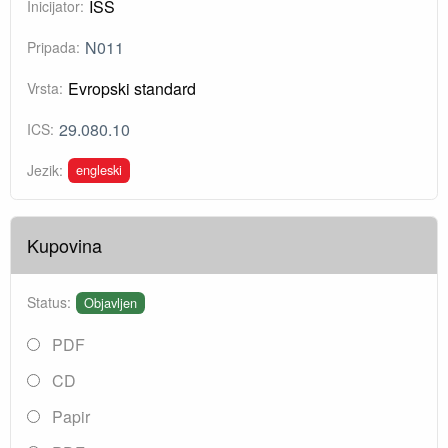
ISS
Inicijator:
N011
Pripada:
Evropski standard
Vrsta:
29.080.10
ICS:
engleski
Jezik:
Kupovina
Status:
Objavljen
PDF
CD
Papir