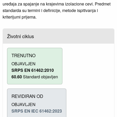
uređaja za spajanje na krajevima izolacione cevi. Predmet
standarda su termini i definicije, metode ispitivanja i
kriterijumi prijema.
Životni ciklus
TRENUTNO
OBJAVLJEN
SRPS EN 61462:2010
60.60
Standard objavljen
REVIDIRAN OD
OBJAVLJEN
SRPS EN IEC 61462:2023