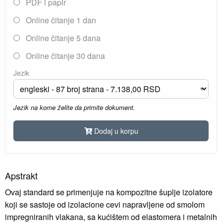
PDF i papir
Online čitanje 1 dan
Online čitanje 5 dana
Online čitanje 30 dana
Jezik
Jezik na kome želite da primite dokument.
Dodaj u korpu
Apstrakt
Ovaj standard se primenjuje na kompozitne šuplje izolatore
koji se sastoje od izolacione cevi napravljene od smolom
impregniranih vlakana, sa kućištem od elastomera i metalnih