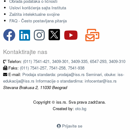
Obrada podataka o ličnosti
Uslovi korišćenja sajta Instituta
Zaštita intelektualne svojine
FAQ - Često postavljana pitanja
Kontaktirajte nas
Telefon:
(011) 7541-421, 3409-301, 3409-335, 6547-293, 3409-310
Faks:
(011) 7541-257, 7541-258, 7541-938
E-mail:
Prodaja standarda: prodaja@iss.rs Seminari, obuke: iss-
edukacija@iss.rs Informacije o standardima: infocentar@iss.rs
Stevana Brakusa 2, 11030 Beograd
Copyright © iss.rs. Sva prava zadržana.
Created by:
oto.bg
Prijavite se