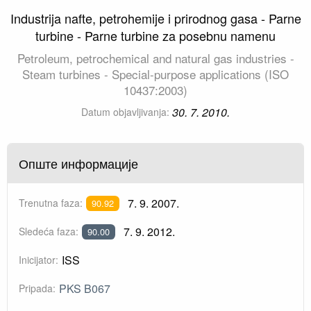
Industrija nafte, petrohemije i prirodnog gasa - Parne
turbine - Parne turbine za posebnu namenu
Petroleum, petrochemical and natural gas industries -
Steam turbines - Special-purpose applications (ISO
10437:2003)
30. 7. 2010.
Datum objavljivanja:
Опште информације
7. 9. 2007.
Trenutna faza:
90.92
7. 9. 2012.
Sledeća faza:
90.00
ISS
Inicijator:
PKS B067
Pripada: