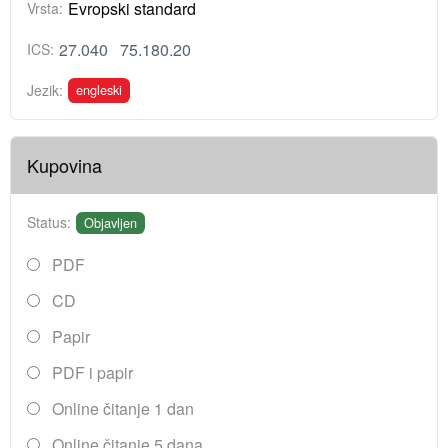
Evropski standard
Vrsta:
27.040
75.180.20
ICS:
engleski
Jezik:
Kupovina
Status:
Objavljen
PDF
CD
Papir
PDF i papir
Online čitanje 1 dan
Online čitanje 5 dana