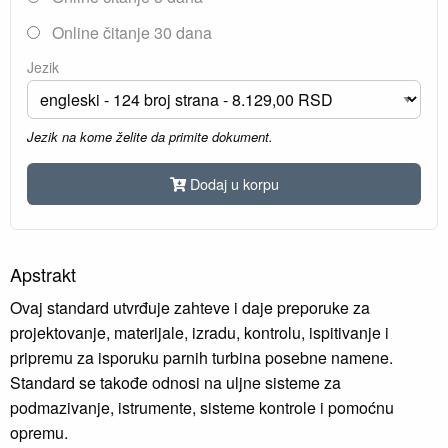
Online čitanje 30 dana
Jezik
Jezik na kome želite da primite dokument.
Dodaj u korpu
Apstrakt
Ovaj standard utvrđuje zahteve i daje preporuke za
projektovanje, materijale, izradu, kontrolu, ispitivanje i
pripremu za isporuku parnih turbina posebne namene.
Standard se takođe odnosi na uljne sisteme za
podmazivanje, istrumente, sisteme kontrole i pomoćnu
opremu.