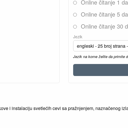
Online čitanje 1 d
Online čitanje 5 d
Online čitanje 30 
Jezik
Jezik na kome želite da primite 
kove i instalaciju svetlećih cevi sa pražnjenjem, naznačenog i