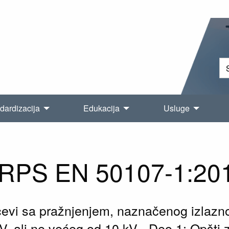
dardizacija
Edukacija
Usluge
RPS EN 50107-1:20
ih cevi sa pražnjenjem, naznačenog izla
V, ali ne većeg od 10 kV - Deo 1: Opšti 