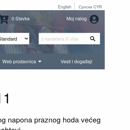
English
Српски CYR
0 Stavka
Moj nalog
Web prodavnica
Vesti i događaji
11
znog napona praznog hoda većeg
zahtevi