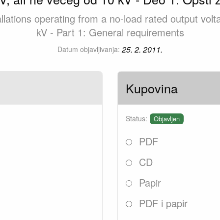
llations operating from a no-load rated output vol
kV - Part 1: General requirements
25. 2. 2011.
Datum objavljivanja:
Kupovina
Status:
Objavljen
PDF
CD
Papir
PDF i papir