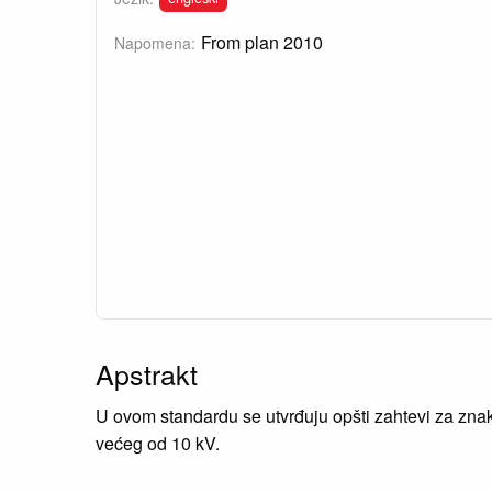
From plan 2010
Napomena:
Apstrakt
U ovom standardu se utvrđuju opšti zahtevi za zna
većeg od 10 kV.