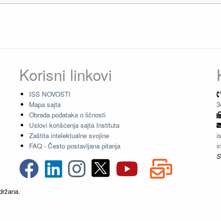
Korisni linkovi
ISS NOVOSTI
Mapa sajta
3
Obrada podataka o ličnosti
Uslovi korišćenja sajta Instituta
Zaštita intelektualne svojine
i
FAQ - Često postavljana pitanja
i
S
držana.