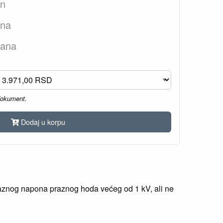
an
ana
dana
dokument.
Dodaj u korpu
zlaznog napona praznog hoda većeg od 1 kV, ali ne