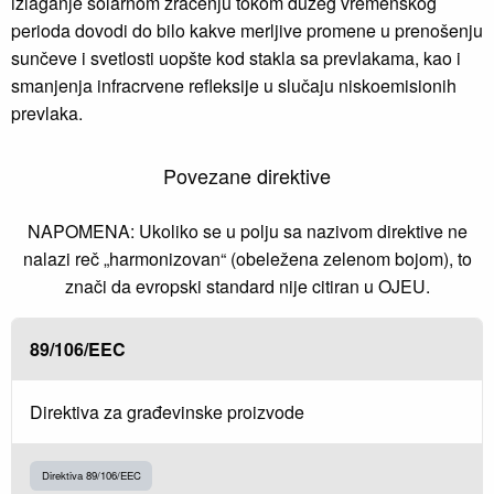
izlaganje solarnom zračenju tokom dužeg vremenskog
perioda dovodi do bilo kakve merljive promene u prenošenju
sunčeve i svetlosti uopšte kod stakla sa prevlakama, kao i
smanjenja infracrvene refleksije u slučaju niskoemisionih
prevlaka.
Povezane direktive
NAPOMENA: Ukoliko se u polju sa nazivom direktive ne
nalazi reč „harmonizovan“ (obeležena zelenom bojom), to
znači da evropski standard nije citiran u OJEU.
89/106/EEC
Direktiva za građevinske proizvode
Direktiva 89/106/EEC