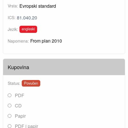
Evropski standard
Vrsta:
81.040.20
ICS:
engleski
Jezik:
From plan 2010
Napomena:
Kupovina
Status:
Povučen
PDF
CD
Papir
PDF i papir