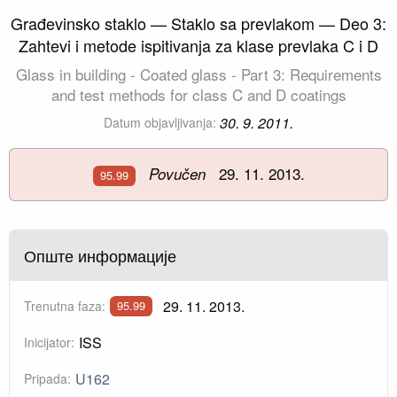
Građevinsko staklo — Staklo sa prevlakom — Deo 3:
Zahtevi i metode ispitivanja za klase prevlaka C i D
Glass in building - Coated glass - Part 3: Requirements
and test methods for class C and D coatings
30. 9. 2011.
Datum objavljivanja:
29. 11. 2013.
Povučen
95.99
Опште информације
29. 11. 2013.
Trenutna faza:
95.99
ISS
Inicijator:
U162
Pripada: