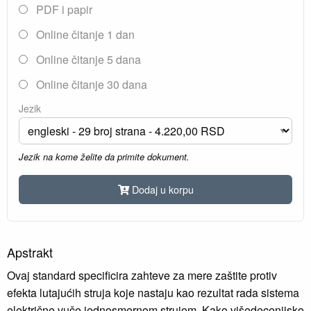
PDF i papir
Online čitanje 1 dan
Online čitanje 5 dana
Online čitanje 30 dana
Jezik
Jezik na kome želite da primite dokument.
Dodaj u korpu
Apstrakt
Ovaj standard specificira zahteve za mere zaštite protiv
efekta lutajućih struja koje nastaju kao rezultat rada sistema
električne vuče jednosmernom strujom. Kako višedecenijsko