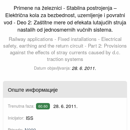
Primene na železnici - Stabilna postrojenja –
Električna kola za bezbednost, uzemljenje i povratni
vod - Deo 2: Zaštitne mere od efekata lutajućih struja
nastalih od jednosmernih vučnih sistema.
Railway applications - Fixed installations - Electrical
safety, earthing and the return circuit - Part 2: Provisions
against the effects of stray currents caused by d.c.
traction systems
28. 6. 2011.
Datum objavljivanja:
Опште информације
28. 6. 2011.
Trenutna faza:
60.60
ISS
Inicijator:
N009
Pripada: