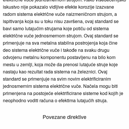
iskustvo nije pokazalo vidljive efekte korozije izazvane
radom sistema električne vuče naizmeničnom strujom, a
ispitivanja koja su u toku nisu završena, ovaj standard se
bavi samo lutajućim strujama koje potiču od sistema
električne vuče jednosmernom strujom. Ovaj standard se
primenjuje na sva metalna stabilna postrojenja koja čine
deo sistema električne vuče i takođe na svaku drugu
odvojenu metalnu komponentu postavljenu na bilo kom
mestu u zemlji, koja može da prenosi lutajuće struje koje
nastaju kao rezultat rada sistema na železnici. Ovaj
standard se primenjuje na svim novim elektrificiranim
jednosmernim sistema električne vuče. Načela mogu biti
primenjena na postojeće elektrificirane sisteme kod kojih je
neophodno voditi računa o efektima lutajućih struja.
Povezane direktive