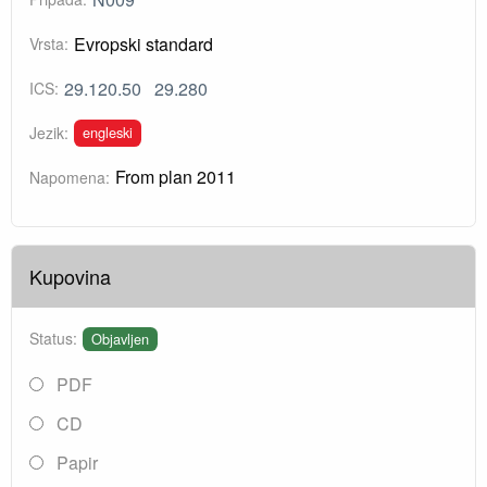
Evropski standard
Vrsta:
29.120.50
29.280
ICS:
engleski
Jezik:
From plan 2011
Napomena:
Kupovina
Status:
Objavljen
PDF
CD
Papir