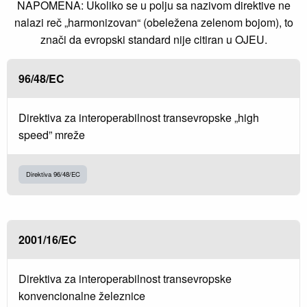
NAPOMENA: Ukoliko se u polju sa nazivom direktive ne
nalazi reč „harmonizovan“ (obeležena zelenom bojom), to
znači da evropski standard nije citiran u OJEU.
96/48/EC
Direktiva za interoperabilnost transevropske „high
speed” mreže
Direktiva 96/48/EC
2001/16/EC
Direktiva za interoperabilnost transevropske
konvencionalne železnice