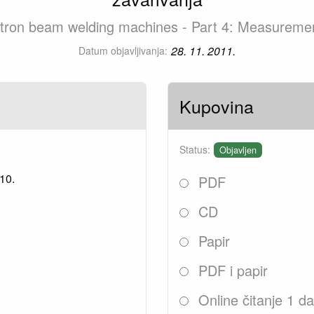
ectron beam welding machines - Part 4: Measureme
28. 11. 2011.
Datum objavljivanja:
Kupovina
Status:
Objavljen
10.
PDF
CD
Papir
PDF i papir
Online čitanje 1 d