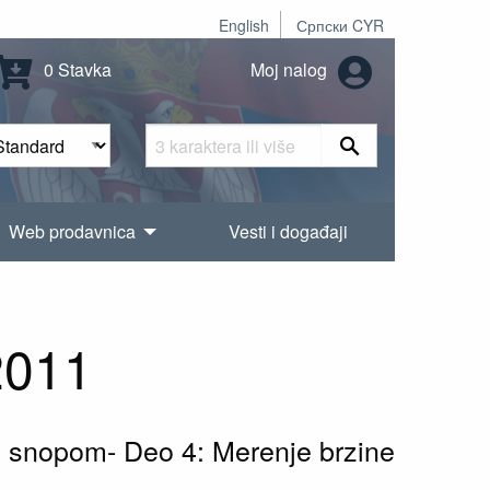
English
Српски CYR
0 Stavka
Moj nalog
Web prodavnica
Vesti i događaji
2011
im snopom- Deo 4: Merenje brzine