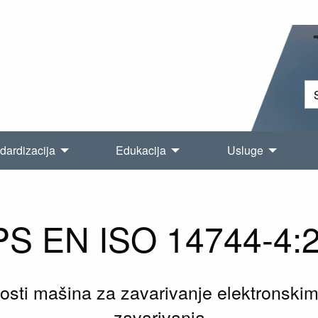
dardizacija
Edukacija
Usluge
S EN ISO 14744-4:
jivosti mašina za zavarivanje elektronsk
zavarivanja