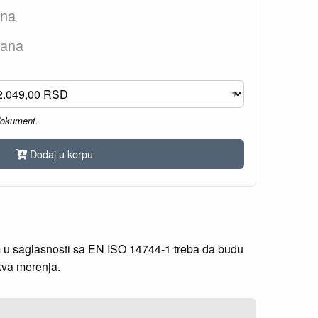
ana
dana
dokument.
Dodaj u korpu
m u saglasnosti sa EN ISO 14744-1 treba da budu
akva merenja.