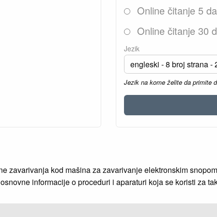
Online čitanje 5 d
Online čitanje 30 
Jezik
Jezik na kome želite da primite 
ine zavarivanja kod mašina za zavarivanje elektronskim snopo
 osnovne informacije o proceduri i aparaturi koja se koristi za t