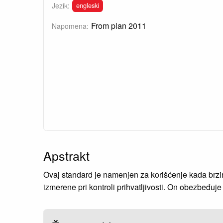
engleski
Jezik:
From plan 2011
Napomena:
Apstrakt
Ovaj standard je namenjen za korišćenje kada brz
izmerene pri kontroli prihvatljivosti. On obezbeđuje