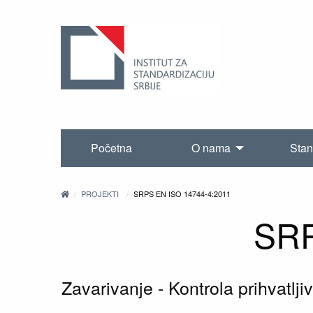
Početna
O nama
Stan
PROJEKTI
SRPS EN ISO 14744-4:2011
SRP
Zavarivanje - Kontrola prihvatl