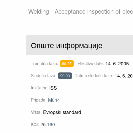
Welding - Acceptance inspection of el
Опште информације
14. 6. 2005.
Trenutna faza:
Effective date:
90.93
14. 6. 20
Sledeća faza:
Datum sledeće faze:
90.00
ISS
Inicijator:
M044
Pripada:
Evropski standard
Vrsta:
25.160
ICS: