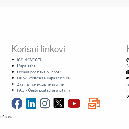
Korisni linkovi
ISS NOVOSTI
Mapa sajta
3
Obrada podataka o ličnosti
Uslovi korišćenja sajta Instituta
Zaštita intelektualne svojine
i
FAQ - Često postavljana pitanja
i
S
držana.