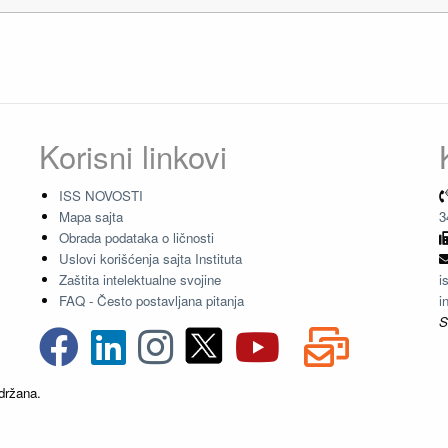
Korisni linkovi
ISS NOVOSTI
Mapa sajta
3
Obrada podataka o ličnosti
Uslovi korišćenja sajta Instituta
Zaštita intelektualne svojine
i
FAQ - Često postavljana pitanja
i
S
držana.