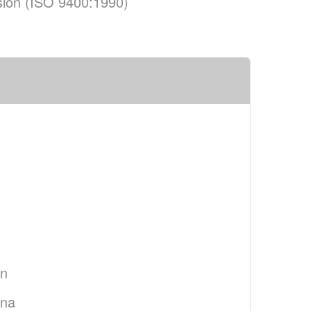
osion (ISO 9400:1990)
an
ana