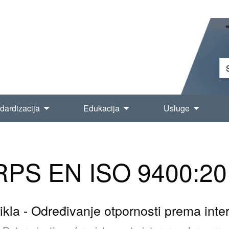
dardizacija
Edukacija
Usluge
RPS EN ISO 9400:20
kla - Određivanje otpornosti prema interk