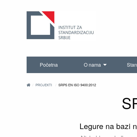
Početna
O nama
Stan
PROJEKTI
SRPS EN ISO 9400:2012
S
Legure na bazi ni