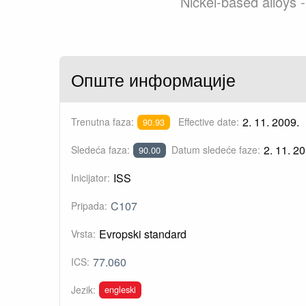
Nickel-based alloys 
Опште информације
2. 11. 2009.
Trenutna faza:
Effective date:
90.93
2. 11. 20
Sledeća faza:
Datum sledeće faze:
90.00
ISS
Inicijator:
C107
Pripada:
Evropski standard
Vrsta:
77.060
ICS:
engleski
Jezik: