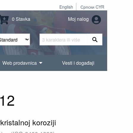
English
Српски CYR
0 Stavka
Moj nalog
Web prodavnica
Vesti i događaji
12
ristalnoj koroziji