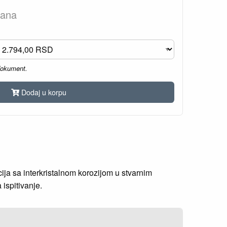
dana
dokument.
Dodaj u korpu
cija sa interkristalnom korozijom u stvarnim
ispitivanje.