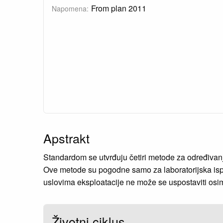
From plan 2011
Napomena:
Apstrakt
Standardom se utvrđuju četiri metode za određivanje 
Ove metode su pogodne samo za laboratorijska ispitiv
uslovima eksploatacije ne može se uspostaviti osim 
Životni ciklus