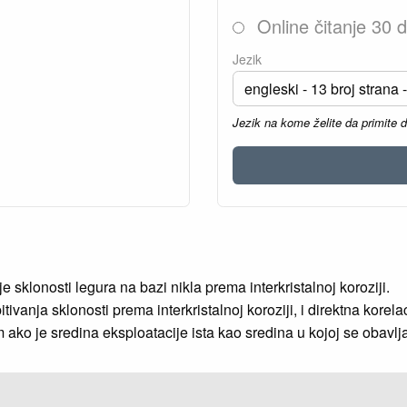
Online čitanje 30 
Jezik
Jezik na kome želite da primite 
sklonosti legura na bazi nikla prema interkristalnoj koroziji.
anja sklonosti prema interkristalnoj koroziji, i direktna korela
ako je sredina eksploatacije ista kao sredina u kojoj se obavlja 