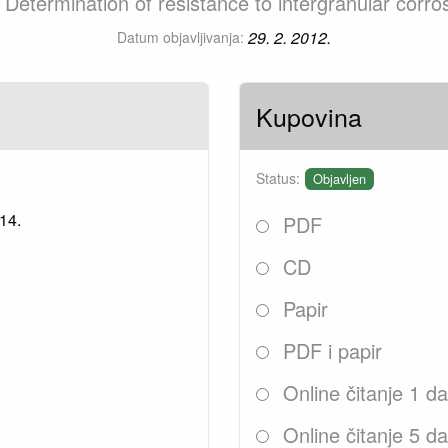
- Determination of resistance to intergranular corr
29. 2. 2012.
Datum objavljivanja:
Kupovina
Status:
Objavljen
14.
PDF
CD
Papir
PDF i papir
Online čitanje 1 d
Online čitanje 5 d