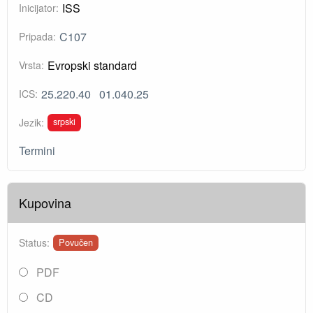
ISS
Inicijator:
C107
Pripada:
Evropski standard
Vrsta:
25.220.40
01.040.25
ICS:
srpski
Jezik:
Termini
Kupovina
Status:
Povučen
PDF
CD