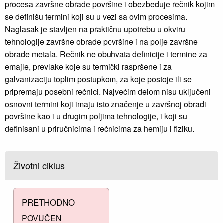
procesa završne obrade površine i obezbeđuje rečnik kojim
se definišu termini koji su u vezi sa ovim procesima.
Naglasak je stavljen na praktičnu upotrebu u okviru
tehnologije završne obrade površine i na polje završne
obrade metala. Rečnik ne obuhvata definicije i termine za
emajle, prevlake koje su termički raspršene i za
galvanizaciju toplim postupkom, za koje postoje ili se
pripremaju posebni rečnici. Najvećim delom nisu uključeni
osnovni termini koji imaju isto značenje u završnoj obradi
površine kao i u drugim poljima tehnologije, i koji su
definisani u priručnicima i rečnicima za hemiju i fiziku.
Životni ciklus
PRETHODNO
POVUČEN