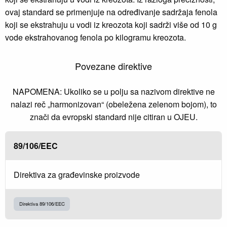
ovaj standard se primenjuje na određivanje sadržaja fenola
koji se ekstrahuju u vodi iz kreozota koji sadrži više od 10 g
vode ekstrahovanog fenola po kilogramu kreozota.
Povezane direktive
NAPOMENA: Ukoliko se u polju sa nazivom direktive ne
nalazi reč „harmonizovan“ (obeležena zelenom bojom), to
znači da evropski standard nije citiran u OJEU.
89/106/EEC
Direktiva za građevinske proizvode
Direktiva 89/106/EEC