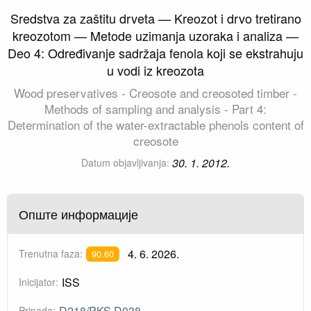
Sredstva za zaštitu drveta — Kreozot i drvo tretirano
kreozotom — Metode uzimanja uzoraka i analiza —
Deo 4: Određivanje sadržaja fenola koji se ekstrahuju
u vodi iz kreozota
Wood preservatives - Creosote and creosoted timber -
Methods of sampling and analysis - Part 4:
Determination of the water-extractable phenols content of
creosote
30. 1. 2012.
Datum objavljivanja:
Опште информације
4. 6. 2026.
Trenutna faza:
90.60
ISS
Inicijator:
D218/PKS D038
Pripada: