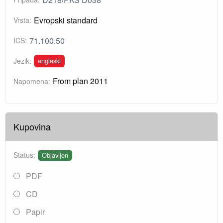
Evropski standard
Vrsta:
71.100.50
ICS:
engleski
Jezik:
From plan 2011
Napomena:
Kupovina
Status:
Objavljen
PDF
CD
Papir