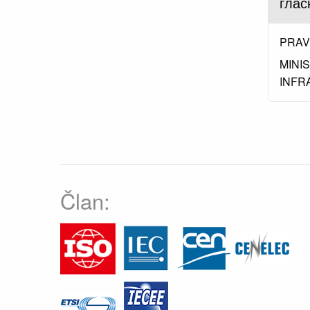
глас
PRAVI
MINI
INFR
Član: