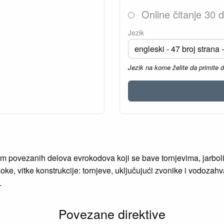
Online čitanje 30 
Jezik
Jezik na kome želite da primite 
 povezanih delova evrokodova koji se bave tornjevima, jarboli
oke, vitke konstrukcije: tornjeve, uključujući zvonike i vodozahva
.
Povezane direktive