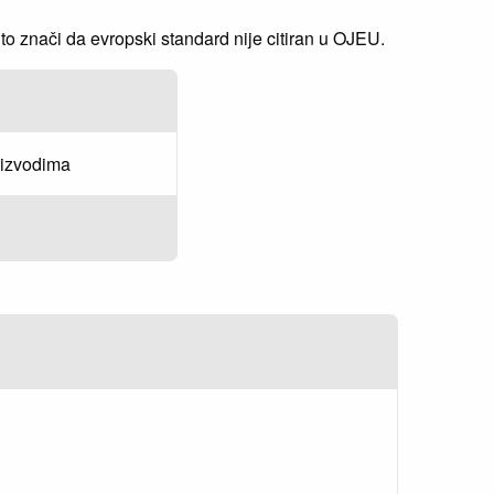
 znači da evropski standard nije citiran u OJEU.
oizvodima