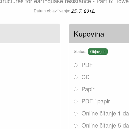
tructures for earthquake resistance - Part 6: To
25. 7. 2012.
Datum objavljivanja:
Kupovina
Status:
Objavljen
PDF
CD
Papir
PDF i papir
Online čitanje 1 d
Online čitanje 5 d