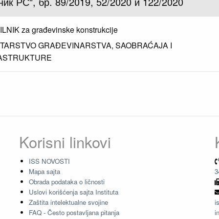
ник РС", бр. 89/2019, 52/2020 и 122/2020
LNIK za građevinske konstrukcije
STARSTVO GRAĐEVINARSTVA, SAOBRAĆAJA I
ASTRUKTURE
Korisni linkovi
ISS NOVOSTI
Mapa sajta
3
Obrada podataka o ličnosti
Uslovi korišćenja sajta Instituta
Zaštita intelektualne svojine
i
FAQ - Često postavljana pitanja
i