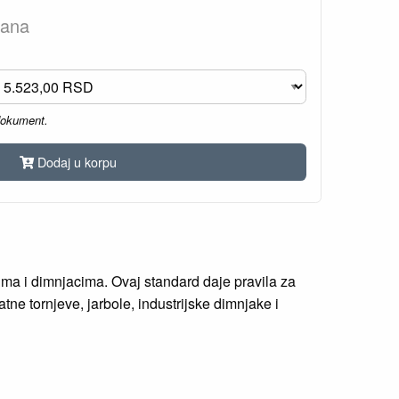
dana
dokument.
Dodaj u korpu
ma i dimnjacima. Ovaj standard daje pravila za
tne tornjeve, jarbole, industrijske dimnjake i