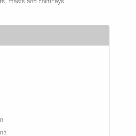
wers, masts and chimneys
an
ana