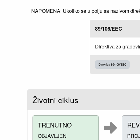
NAPOMENA: Ukoliko se u polju sa nazivom direkti
89/106/EEC
Direktiva za građev
Direktiva 89/106/EEC
Životni ciklus
TRENUTNO
REV
OBJAVLJEN
PRO