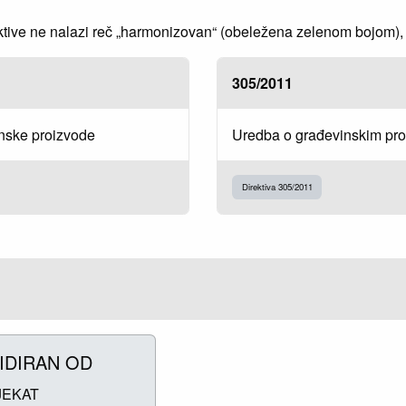
ve ne nalazi reč „harmonizovan“ (obeležena zelenom bojom), to
305/2011
inske proizvode
Uredba o građevinskim pr
Direktiva 305/2011
IDIRAN OD
JEKAT