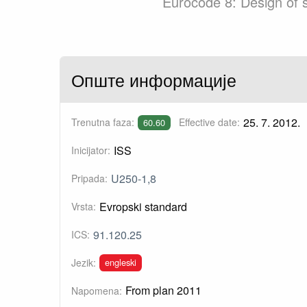
Eurocode 8: Design of s
Опште информације
25. 7. 2012.
Trenutna faza:
Effective date:
60.60
ISS
Inicijator:
U250-1,8
Pripada:
Evropski standard
Vrsta:
91.120.25
ICS:
engleski
Jezik:
From plan 2011
Napomena: