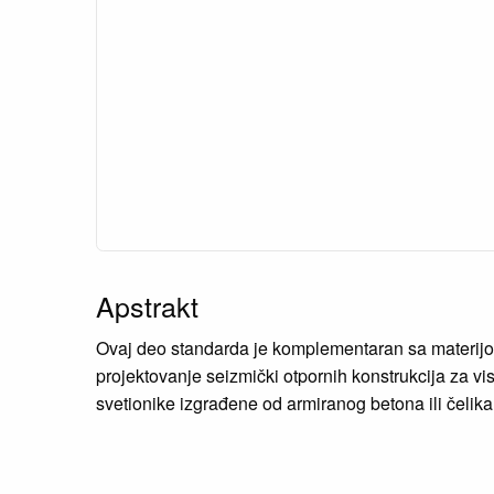
Apstrakt
Ovaj deo standarda je komplementaran sa materijom
projektovanje seizmički otpornih konstrukcija za vis
svetionike izgrađene od armiranog betona ili čelika