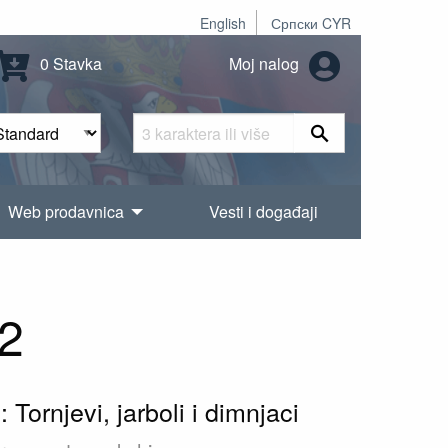
English
Српски CYR
0 Stavka
Moj nalog
Web prodavnica
Vesti i događaji
2
Tornjevi, jarboli i dimnjaci