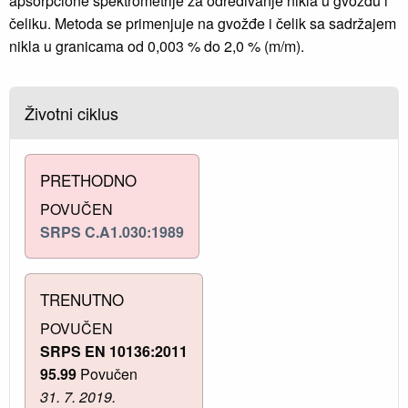
apsorpcione spektrometrije za određivanje nikla u gvožđu i
čeliku. Metoda se primenjuje na gvožđe i čelik sa sadržajem
nikla u granicama od 0,003 % do 2,0 % (m/m).
Životni ciklus
PRETHODNO
POVUČEN
SRPS C.A1.030:1989
TRENUTNO
POVUČEN
SRPS EN 10136:2011
95.99
Povučen
31. 7. 2019.