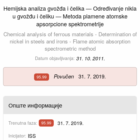
Hemijska analiza gvožđa i čelika — Određivanje nikla
u gvožđu i čeliku — Metoda plamene atomske
apsorpcione spektrometrije
Chemical analysis of ferrous materials - Determination of
nickel in steels and irons - Flame atomic absorption
spectrometric method
31. 10. 2011.
Datum objavljivanja:
31. 7. 2019.
Povučen
95.99
Опште информације
31. 7. 2019.
Trenutna faza:
95.99
ISS
Inicijator: