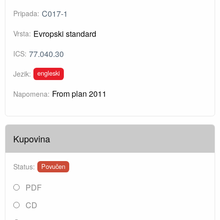
C017-1
Pripada:
Evropski standard
Vrsta:
77.040.30
ICS:
engleski
Jezik:
From plan 2011
Napomena:
Kupovina
Status:
Povučen
PDF
CD