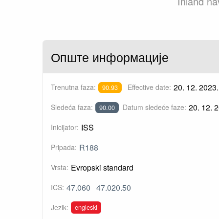
Inland na
Опште информације
20. 12. 2023.
Trenutna faza:
Effective date:
90.93
20. 12. 
Sledeća faza:
Datum sledeće faze:
90.00
ISS
Inicijator:
R188
Pripada:
Evropski standard
Vrsta:
47.060
47.020.50
ICS:
engleski
Jezik: