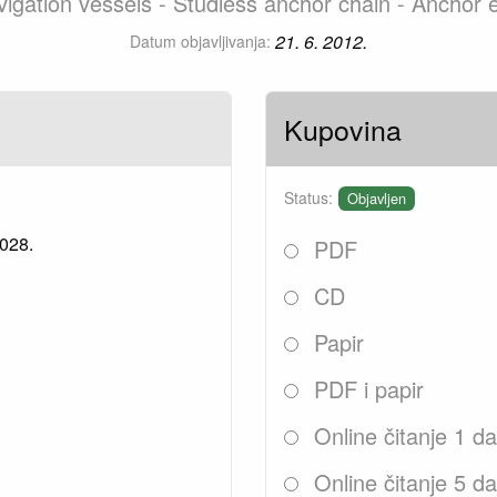
vigation vessels - Studless anchor chain - Anchor
21. 6. 2012.
Datum objavljivanja:
Kupovina
Status:
Objavljen
2028.
PDF
CD
Papir
PDF i papir
Online čitanje 1 d
Online čitanje 5 d