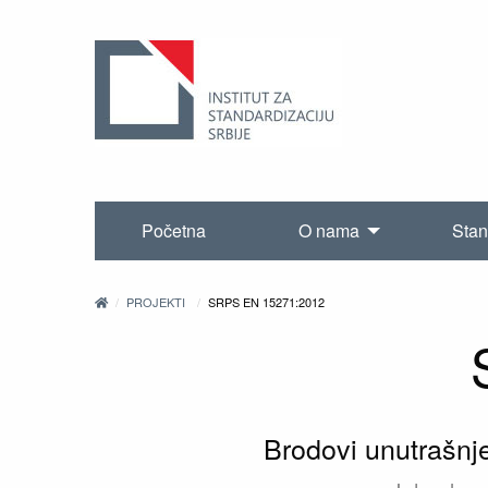
Početna
O nama
Stan
PROJEKTI
SRPS EN 15271:2012
Brodovi unutrašnj