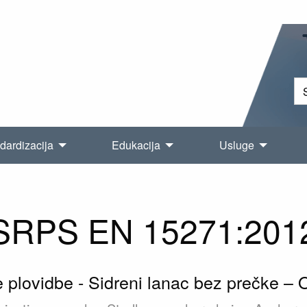
dardizacija
Edukacija
Usluge
SRPS EN 15271:201
e plovidbe - Sidreni lanac bez prečke – 