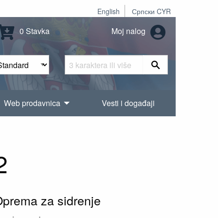
English
Српски CYR
0 Stavka
Moj nalog
Web prodavnica
Vesti i događaji
2
Oprema za sidrenje