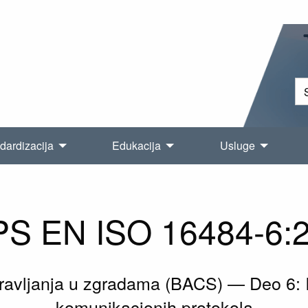
dardizacija
Edukacija
Usluge
S EN ISO 16484-6:
avljanja u zgradama (BACS) — Deo 6: I
komunikacionih protokola