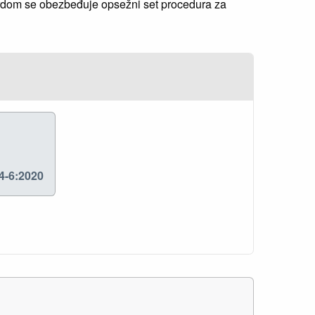
rdom se obezbeđuje opsežni set procedura za
4-6:2020