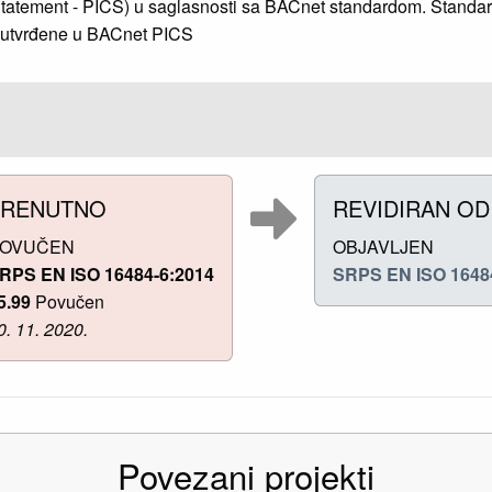
Statement - PICS) u saglasnosti sa BACnet standardom. Standa
i utvrđene u BACnet PICS
TRENUTNO
REVIDIRAN OD
OVUČEN
OBJAVLJEN
RPS EN ISO 16484-6:2014
SRPS EN ISO 1648
5.99
Povučen
0. 11. 2020.
Povezani projekti