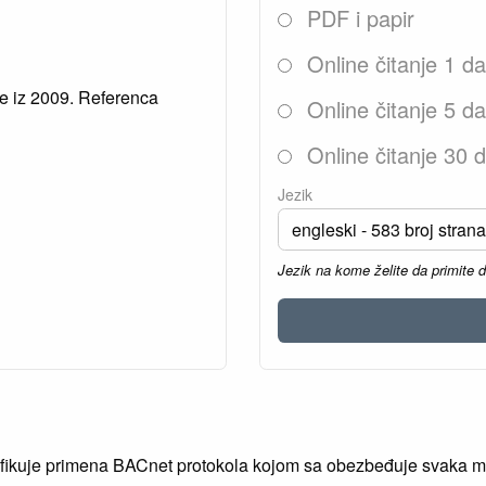
PDF i papir
Online čitanje 1 d
je iz 2009. Referenca
Online čitanje 5 d
Online čitanje 30 
Jezik
Jezik na kome želite da primite 
fikuje primena BACnet protokola kojom sa obezbeđuje svaka mo