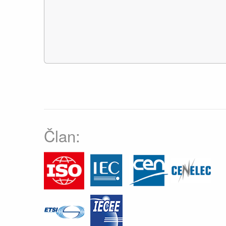
Član: