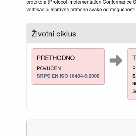
protokola (Protocol Implementation Conformance 
verifikaciju ispravne primene svake od mogućnost
Životni ciklus
PRETHODNO
POVUČEN
P
SRPS EN ISO 16484-6:2008
S
9
3