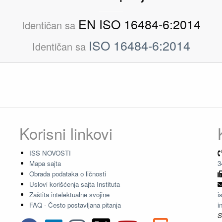
EN ISO 16484-6:2014
Identičan sa
ISO 16484-6:2014
Identičan sa
Korisni linkovi
ISS NOVOSTI
Mapa sajta
3
Obrada podataka o ličnosti
Uslovi korišćenja sajta Instituta
Zaštita intelektualne svojine
i
FAQ - Često postavljana pitanja
i
S