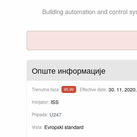
Building automation and control s
Опште информације
30. 11. 2020.
Trenutna faza:
Effective date:
95.99
ISS
Inicijator:
U247
Pripada:
Evropski standard
Vrsta: