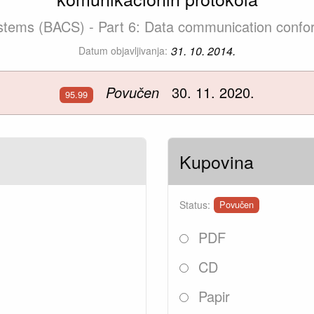
ystems (BACS) - Part 6: Data communication conf
31. 10. 2014.
Datum objavljivanja:
Povučen
30. 11. 2020.
95.99
Kupovina
Status:
Povučen
PDF
CD
Papir