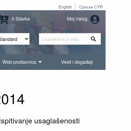
English
Српски CYR
0 Stavka
Moj nalog
Web prodavnica
Vesti i događaji
2014
spitivanje usaglašenosti