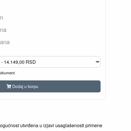
an
ana
dana
dokument.
Dodaj u korpu
gućnost utvrđena u izjavi usaglašenosti primene