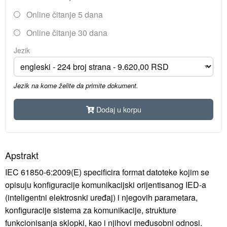
Online čitanje 5 dana
Online čitanje 30 dana
Jezik
Jezik na kome želite da primite dokument.
Dodaj u korpu
Apstrakt
IEC 61850-6:2009(E) specificira format datoteke kojim se
opisuju konfiguracije komunikacijski orijentisanog IED-a
(inteligentni elektrosnki uređaj) i njegovih parametara,
konfiguracije sistema za komunikacije, strukture
funkcionisanja sklopki, kao i njihovi međusobni odnosi.