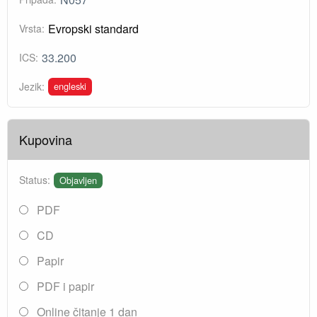
Evropski standard
Vrsta:
33.200
ICS:
engleski
Jezik:
Kupovina
Status:
Objavljen
PDF
CD
Papir
PDF i papir
Online čitanje 1 dan