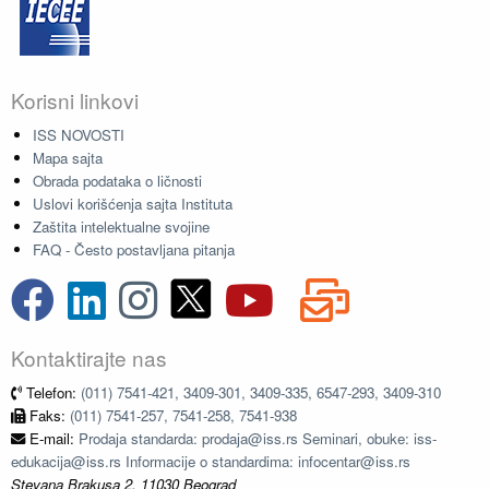
Korisni linkovi
ISS NOVOSTI
Mapa sajta
Obrada podataka o ličnosti
Uslovi korišćenja sajta Instituta
Zaštita intelektualne svojine
FAQ - Često postavljana pitanja
Kontaktirajte nas
Telefon:
(011) 7541-421, 3409-301, 3409-335, 6547-293, 3409-310
Faks:
(011) 7541-257, 7541-258, 7541-938
E-mail:
Prodaja standarda: prodaja@iss.rs Seminari, obuke: iss-
edukacija@iss.rs Informacije o standardima: infocentar@iss.rs
Stevana Brakusa 2, 11030 Beograd