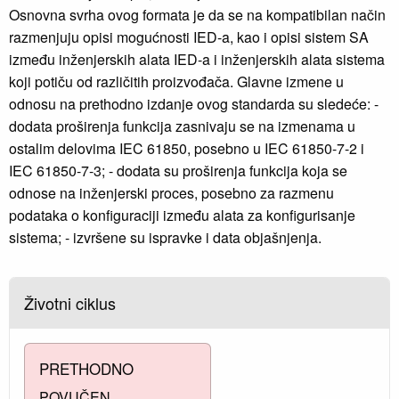
Osnovna svrha ovog formata je da se na kompatibilan način
razmenjuju opisi mogućnosti IED-a, kao i opisi sistem SA
između inženjerskih alata IED-a i inženjerskih alata sistema
koji potiču od različitih proizvođača. Glavne izmene u
odnosu na prethodno izdanje ovog standarda su sledeće: -
dodata proširenja funkcija zasnivaju se na izmenama u
ostalim delovima IEC 61850, posebno u IEC 61850-7-2 i
IEC 61850-7-3; - dodata su proširenja funkcija koja se
odnose na inženjerski proces, posebno za razmenu
podataka o konfiguraciji između alata za konfigurisanje
sistema; - izvršene su ispravke i data objašnjenja.
Životni ciklus
PRETHODNO
POVUČEN