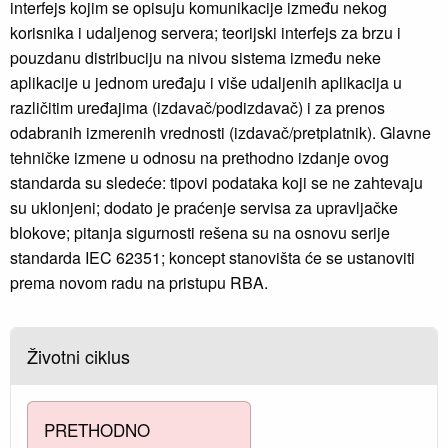
interfejs kojim se opisuju komunikacije između nekog
korisnika i udaljenog servera; teorijski interfejs za brzu i
pouzdanu distribuciju na nivou sistema između neke
aplikacije u jednom uređaju i više udaljenih aplikacija u
različitim uređajima (izdavač/podizdavač) i za prenos
odabranih izmerenih vrednosti (izdavač/pretplatnik). Glavne
tehničke izmene u odnosu na prethodno izdanje ovog
standarda su sledeće: tipovi podataka koji se ne zahtevaju
su uklonjeni; dodato je praćenje servisa za upravljačke
blokove; pitanja sigurnosti rešena su na osnovu serije
standarda IEC 62351; koncept stanovišta će se ustanoviti
prema novom radu na pristupu RBA.
Životni ciklus
PRETHODNO