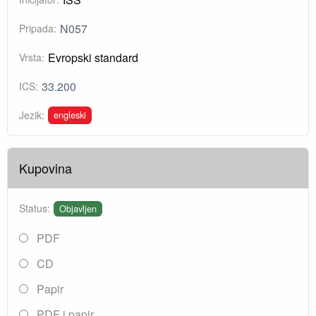
N057
Pripada:
Evropski standard
Vrsta:
33.200
ICS:
engleski
Jezik:
Kupovina
Status:
Objavljen
PDF
CD
Papir
PDF i papir