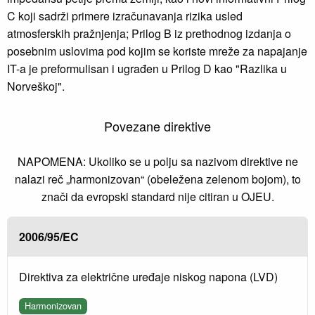
C koji sadrži primere izračunavanja rizika usled
atmosferskih pražnjenja; Prilog B iz prethodnog izdanja o
posebnim uslovima pod kojim se koriste mreže za napajanje
IT-a je preformulisan i ugrađen u Prilog D kao "Razlika u
Norveškoj".
Povezane direktive
NAPOMENA: Ukoliko se u polju sa nazivom direktive ne
nalazi reč „harmonizovan“ (obeležena zelenom bojom), to
znači da evropski standard nije citiran u OJEU.
2006/95/EC
Direktiva za električne uređaje niskog napona (LVD)
Harmonizovan