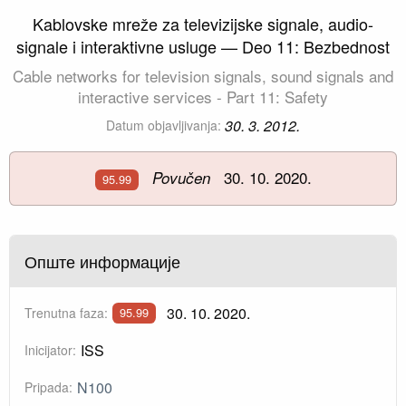
Kablovske mreže za televizijske signale, audio-
signale i interaktivne usluge — Deo 11: Bezbednost
Cable networks for television signals, sound signals and
interactive services - Part 11: Safety
30. 3. 2012.
Datum objavljivanja:
30. 10. 2020.
Povučen
95.99
Опште информације
30. 10. 2020.
Trenutna faza:
95.99
ISS
Inicijator:
N100
Pripada: