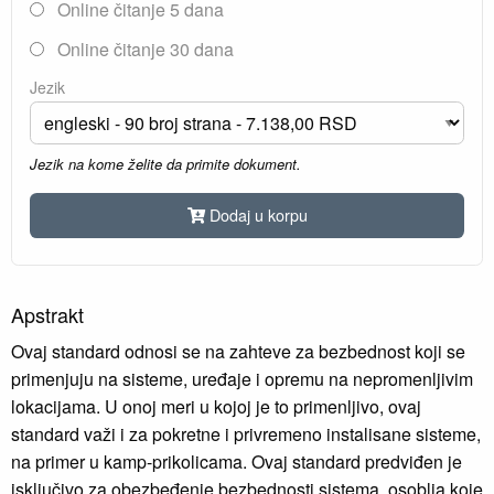
Online čitanje 5 dana
Online čitanje 30 dana
Jezik
Jezik na kome želite da primite dokument.
Dodaj u korpu
Apstrakt
Ovaj standard odnosi se na zahteve za bezbednost koji se
primenjuju na sisteme, uređaje i opremu na nepromenljivim
lokacijama. U onoj meri u kojoj je to primenljivo, ovaj
standard važi i za pokretne i privremeno instalisane sisteme,
na primer u kamp-prikolicama. Ovaj standard predviđen je
isključivo za obezbeđenje bezbednosti sistema, osoblja koje