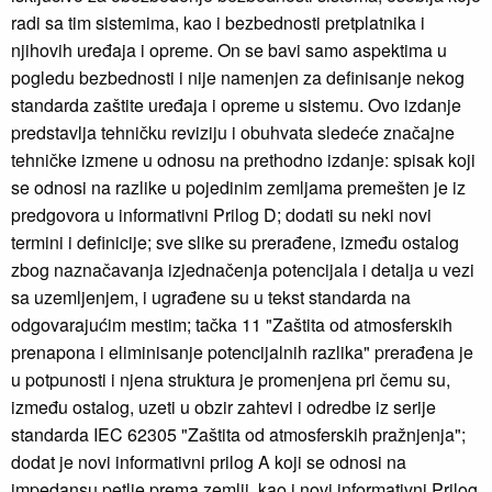
radi sa tim sistemima, kao i bezbednosti pretplatnika i
njihovih uređaja i opreme. On se bavi samo aspektima u
pogledu bezbednosti i nije namenjen za definisanje nekog
standarda zaštite uređaja i opreme u sistemu. Ovo izdanje
predstavlja tehničku reviziju i obuhvata sledeće značajne
tehničke izmene u odnosu na prethodno izdanje: spisak koji
se odnosi na razlike u pojedinim zemljama premešten je iz
predgovora u informativni Prilog D; dodati su neki novi
termini i definicije; sve slike su prerađene, između ostalog
zbog naznačavanja izjednačenja potencijala i detalja u vezi
sa uzemljenjem, i ugrađene su u tekst standarda na
odgovarajućim mestim; tačka 11 "Zaštita od atmosferskih
prenapona i eliminisanje potencijalnih razlika" prerađena je
u potpunosti i njena struktura je promenjena pri čemu su,
između ostalog, uzeti u obzir zahtevi i odredbe iz serije
standarda IEC 62305 "Zaštita od atmosferskih pražnjenja";
dodat je novi informativni prilog A koji se odnosi na
impedansu petlje prema zemlji, kao i novi informativni Prilog