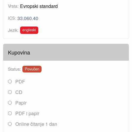
Evropski standard
Vrsta:
33.060.40
ICS:
engleski
Jezik:
Kupovina
Status:
Povučen
PDF
CD
Papir
PDF i papir
Online čitanje 1 dan