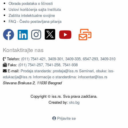
Obrada podataka o ličnosti
Uslovi korišćenja sajta Instituta
Zaštita intelektualne svojine
FAQ - Često postavljana pitanja
Kontaktirajte nas
Telefon:
(011) 7541-421, 3409-301, 3409-335, 6547-293, 3409-310
Faks:
(011) 7541-257, 7541-258, 7541-938
E-mail:
Prodaja standarda: prodaja@iss.rs Seminari, obuke: iss-
edukacija@iss.rs Informacije o standardima: infocentar@iss.rs
Stevana Brakusa 2, 11030 Beograd
Copyright © iss.rs. Sva prava zadržana.
Created by:
oto.bg
Prijavite se