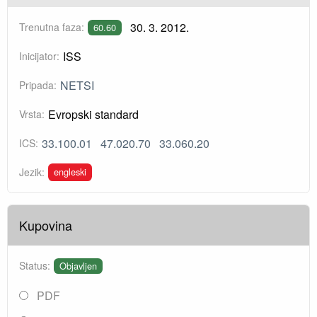
30. 3. 2012.
Trenutna faza:
60.60
ISS
Inicijator:
NETSI
Pripada:
Evropski standard
Vrsta:
33.100.01
47.020.70
33.060.20
ICS:
engleski
Jezik:
Kupovina
Status:
Objavljen
PDF