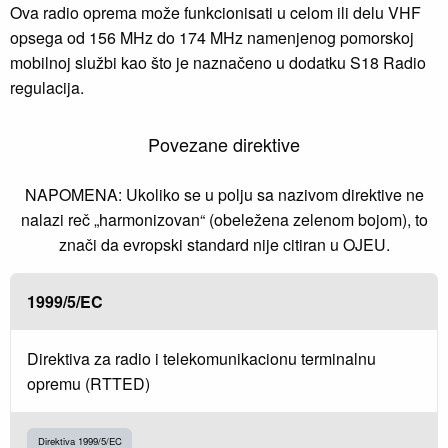
Ova radio oprema može funkcionisati u celom ili delu VHF
opsega od 156 MHz do 174 MHz namenjenog pomorskoj
mobilnoj službi kao što je naznačeno u dodatku S18 Radio
regulacija.
Povezane direktive
NAPOMENA: Ukoliko se u polju sa nazivom direktive ne
nalazi reč „harmonizovan“ (obeležena zelenom bojom), to
znači da evropski standard nije citiran u OJEU.
1999/5/EC
Direktiva za radio i telekomunikacionu terminalnu
opremu (RTTED)
Direktiva 1999/5/EC