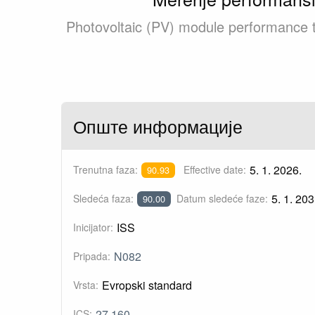
Photovoltaic (PV) module performance 
Опште информације
5. 1. 2026.
Trenutna faza:
Effective date:
90.93
5. 1. 203
Sledeća faza:
Datum sledeće faze:
90.00
ISS
Inicijator:
N082
Pripada:
Evropski standard
Vrsta:
27.160
ICS: