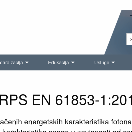
dardizacija
Edukacija
Usluge
RPS EN 61853-1:20
načenih energetskih karakteristika foto
karakteristika snage u zavisnosti od osv