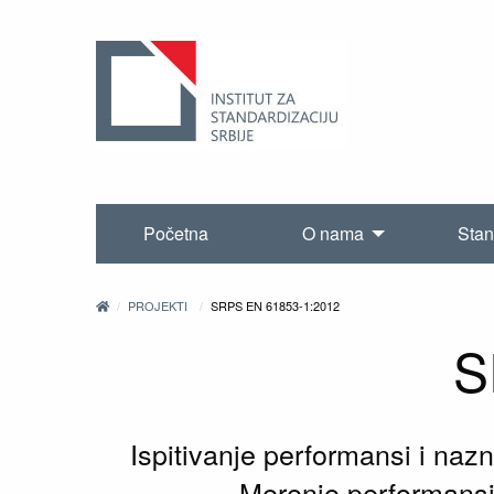
Početna
O nama
Stan
PROJEKTI
SRPS EN 61853-1:2012
S
Ispitivanje performansi i naz
Merenje performansi 