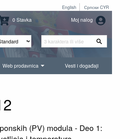
English
Српски CYR
0 Stavka
Moj nalog
Web prodavnica
Vesti i događaji
12
naponskih (PV) modula - Deo 1:
etljaja i temperature