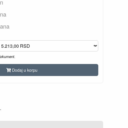
an
ana
dana
dokument.
Dodaj u korpu
.