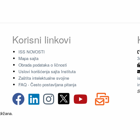
Korisni linkovi
ISS NOVOSTI
Mapa sajta
3
Obrada podataka o ličnosti
Uslovi korišćenja sajta Instituta
Zaštita intelektualne svojine
i
FAQ - Često postavljana pitanja
i
S
držana.