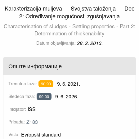
Karakterizacija muljeva — Svojstva taloženja — Deo
2: Određivanje mogućnosti zgušnjavanja
Characterisation of sludges - Settling properties - Part 2:
Determination of thickenability
28. 2. 2013.
Datum objavljivanja:
Опште информације
9. 6. 2021.
Trenutna faza:
90.93
9. 6. 2026.
Sledeća faza:
90.00
ISS
Inicijator:
Z183
Pripada:
Evropski standard
Vrsta: