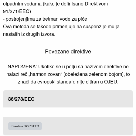
otpadnim vodama (kako je definisano Direktivom
91/271/EEC)
- postrojenjima za tretman vode za piće
Ova metoda se takođe primenjuje na suspenzije mulja
nastalih iz drugih izvora.
Povezane direktive
NAPOMENA: Ukoliko se u polju sa nazivom direktive ne
nalazi reč „harmonizovan“ (obeležena zelenom bojom), to
znači da evropski standard nije citiran u OJEU.
86/278/EEC
Direktiva 86/278/EEC