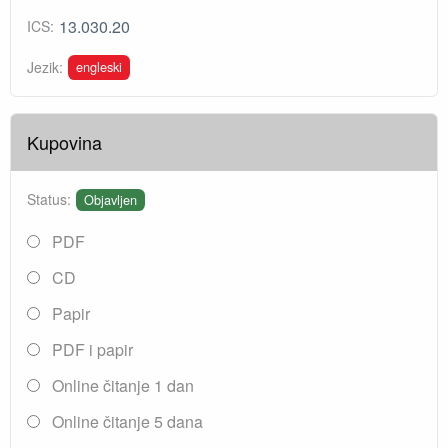
13.030.20
ICS:
engleski
Jezik:
Kupovina
Status:
Objavljen
PDF
CD
Papir
PDF i papir
Online čitanje 1 dan
Online čitanje 5 dana