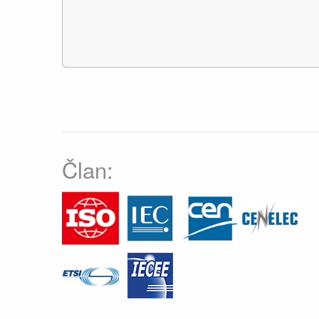
Član: