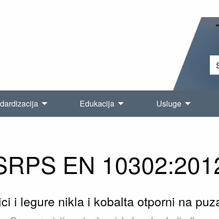
dardizacija
Edukacija
Usluge
SRPS EN 10302:201
ici i legure nikla i kobalta otporni na puz