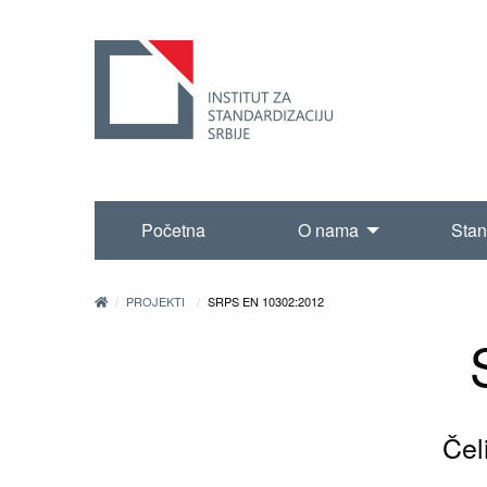
Početna
O nama
Stan
PROJEKTI
SRPS EN 10302:2012
Čel