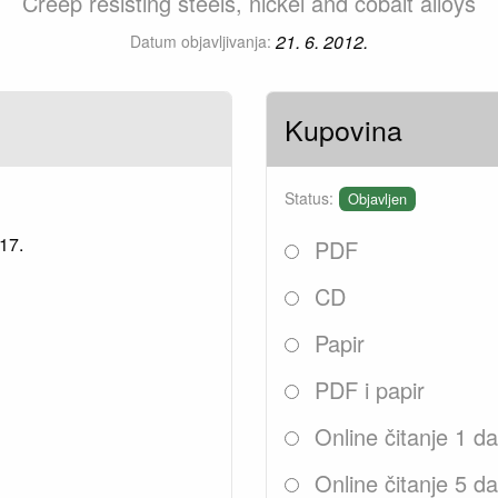
Creep resisting steels, nickel and cobalt alloys
21. 6. 2012.
Datum objavljivanja:
Kupovina
Status:
Objavljen
17.
PDF
CD
Papir
PDF i papir
Online čitanje 1 d
Online čitanje 5 d