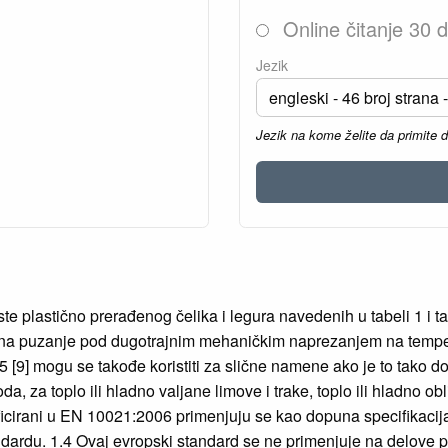
Online čitanje 30 
Jezik
Jezik na kome želite da primite 
plastično prerađenog čelika i legura navedenih u tabeli 1 i tab
ost na puzanje pod dugotrajnim mehaničkim naprezanjem na te
 [9] mogu se takođe koristiti za slične namene ako je to tako
a, za toplo ili hladno valjane limove i trake, toplo ili hladno o
ecificirani u EN 10021:2006 primenjuju se kao dopuna specifika
ndardu. 1.4 Ovaj evropski standard se ne primenjuje na delove