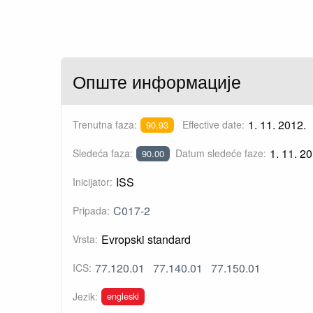
Опште информације
1. 11. 2012.
Trenutna faza:
Effective date:
90.93
1. 11. 20
Sledeća faza:
Datum sledeće faze:
90.00
ISS
Inicijator:
C017-2
Pripada:
Evropski standard
Vrsta:
77.120.01
77.140.01
77.150.01
ICS:
engleski
Jezik: