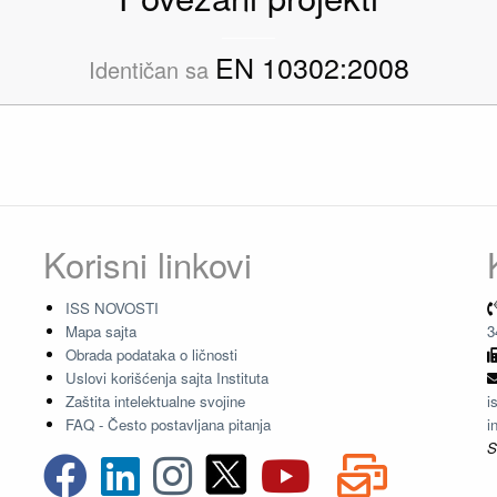
EN 10302:2008
Identičan sa
Korisni linkovi
ISS NOVOSTI
Mapa sajta
3
Obrada podataka o ličnosti
Uslovi korišćenja sajta Instituta
Zaštita intelektualne svojine
i
FAQ - Često postavljana pitanja
i
S