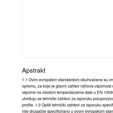
Apstrakt
1.1 Ovim evropskim standardom obuhvaćene su vrste 
opremu, za koje je glavni zahtev njihova otporn
otporne na visokim temperaturama date u EN 10095
utvrđuju se tehnički zahtevi za isporuku poluproizvod
profile. 1.3 Opšti tehnički zahtevi za isporuku sp
nije drugačije specificirano u ovom evropskom sta