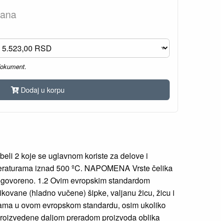
dana
dokument.
Dodaj u korpu
eli 2 koje se uglavnom koriste za delove i
mperaturama iznad 500 ºC. NAPOMENA Vrste čelika
 dogovoreno. 1.2 Ovim evropskim standardom
blikovane (hladno vučene) šipke, valjanu žicu, žicu i
cijama u ovom evropskom standardu, osim ukoliko
 proizvedene daljom preradom proizvoda oblika