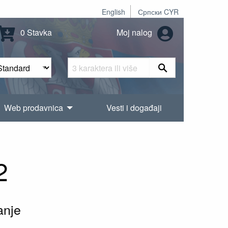
English
Српски CYR
0 Stavka
Moj nalog
Web prodavnica
Vesti i događaji
2
anje