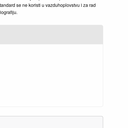
tandard se ne koristi u vazduhoplovstvu i za rad
ografiju.