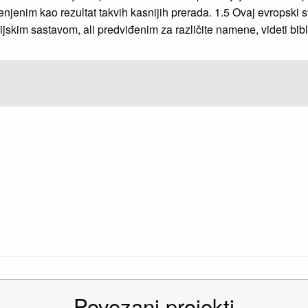
njenim kao rezultat takvih kasnijih prerada. 1.5 Ovaj evropski s
ijskim sastavom, ali predviđenim za različite namene, videti bibli
Povezani projekti