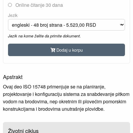
Online čitanje 30 dana
Jezik
Jezik na kome želite da primite dokument.
Dodaj u korpu
Apstrakt
Ovaj deo ISO 15748 primenjuje se na planiranje,
projektovanje i konfiguraciju sistema za snabdevanje pitkom
vodom na brodovima, nep okretnim ili plovećim pomorskim
konstrukcijama i brodovima unutrašnje plovidbe.
Životni ciklus