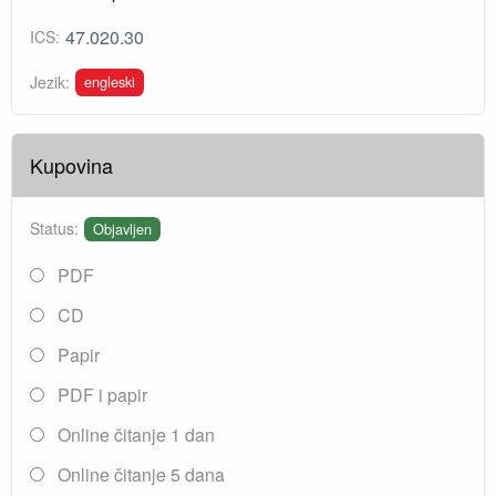
47.020.30
ICS:
engleski
Jezik:
Kupovina
Status:
Objavljen
PDF
CD
Papir
PDF i papir
Online čitanje 1 dan
Online čitanje 5 dana