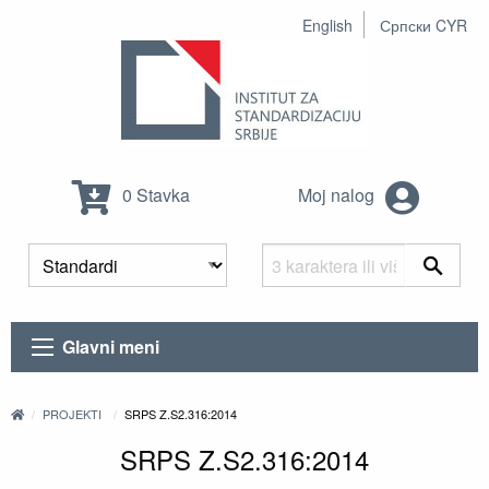
English
Српски CYR
0 Stavka
Moj nalog
Glavni meni
PROJEKTI
SRPS Z.S2.316:2014
SRPS Z.S2.316:2014