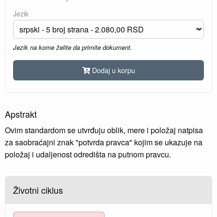
Jezik
Jezik na kome želite da primite dokument.
Dodaj u korpu
Apstrakt
Ovim standardom se utvrđuju oblik, mere i položaj natpisa
za saobraćajni znak "potvrda pravca" kojim se ukazuje na
položaj i udaljenost odredišta na putnom pravcu.
Životni ciklus