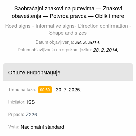
Saobraćajni znakovi na putevima — Znakovi
obaveštenja — Potvrda pravca — Oblik i mere
Road signs - Informative signs- Direction confirmation -
Shape and sizes
28. 2. 2014.
Datum objavljivanja:
28. 2. 2014.
Datum objavljivanja na srpskom jeziku:
Опште информације
30. 7. 2025.
Trenutna faza:
90.60
ISS
Inicijator:
Z226
Pripada:
Nacionalni standard
Vrsta: