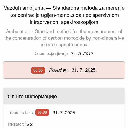
Vazduh ambijenta — Standardna metoda za merenje
koncentracije ugljen-monoksida nedisperzivnom
infracrvenom spektroskopijom
Ambient air - Standard method for the measurement of
the concentration of carbon monoxide by non-dispersive
infrared spectroscopy
31. 5. 2013.
Datum objavljivanja:
31. 7. 2025.
Povučen
95.99
Опште информације
31. 7. 2025.
Trenutna faza:
95.99
ISS
Inicijator: