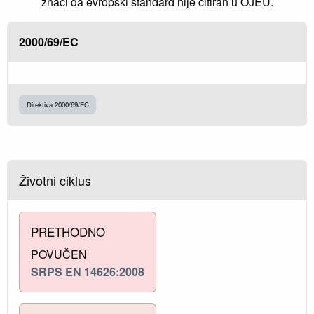
znači da evropski standard nije citiran u OJEU.
2000/69/EC
Direktiva 2000/69/EC
Životni ciklus
PRETHODNO
POVUČEN
SRPS EN 14626:2008