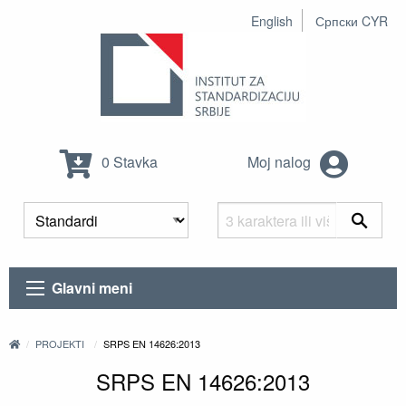
English
Српски CYR
0 Stavka
Moj nalog
Glavni meni
PROJEKTI
SRPS EN 14626:2013
SRPS EN 14626:2013