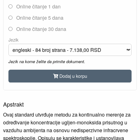
Online čitanje 1 dan
Online čitanje 5 dana
Online čitanje 30 dana
Jezik
Jezik na kome želite da primite dokument.
Dodaj u korpu
Apstrakt
Ovaj standard utvrđuje metodu za kontinualno merenje za
određivanje koncentracije ugljen-monoksida prisutnog u
vazduhu ambijenta na osnovu nedisperzivne infracrvene
spektroskopije. Opisuju se karakteristike i ustanovljava