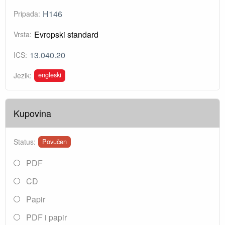
H146
Pripada:
Evropski standard
Vrsta:
13.040.20
ICS:
engleski
Jezik:
Kupovina
Status:
Povučen
PDF
CD
Papir
PDF i papir