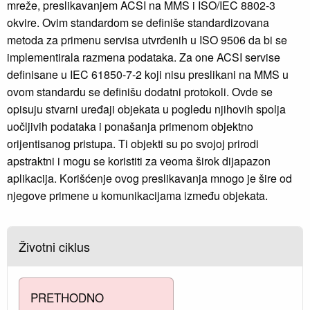
mreže, preslikavanjem ACSI na MMS i ISO/IEC 8802-3
okvire. Ovim standardom se definiše standardizovana
metoda za primenu servisa utvrđenih u ISO 9506 da bi se
implementirala razmena podataka. Za one ACSI servise
definisane u IEC 61850-7-2 koji nisu preslikani na MMS u
ovom standardu se definišu dodatni protokoli. Ovde se
opisuju stvarni uređaji objekata u pogledu njihovih spolja
uočljivih podataka i ponašanja primenom objektno
orijentisanog pristupa. Ti objekti su po svojoj prirodi
apstraktni i mogu se koristiti za veoma širok dijapazon
aplikacija. Korišćenje ovog preslikavanja mnogo je šire od
njegove primene u komunikacijama između objekata.
Životni ciklus
PRETHODNO