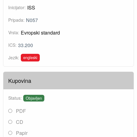
ISS
Inicijator:
N057
Pripada:
Evropski standard
Vrsta:
33.200
ICS:
engleski
Jezik:
Kupovina
Status:
Objavljen
PDF
CD
Papir