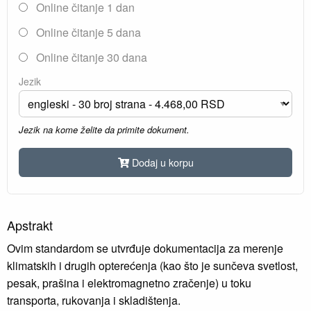
Online čitanje 1 dan
Online čitanje 5 dana
Online čitanje 30 dana
Jezik
Jezik na kome želite da primite dokument.
Dodaj u korpu
Apstrakt
Ovim standardom se utvrđuje dokumentacija za merenje
klimatskih i drugih opterećenja (kao što je sunčeva svetlost,
pesak, prašina i elektromagnetno zračenje) u toku
transporta, rukovanja i skladištenja.