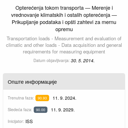
Opterećenja tokom transporta — Merenje i
vrednovanje klimatskih i ostalih opterećenja —
Prikupljanje podataka i opšti zahtevi za mernu
opremu
Transportation loads - Measurement and evaluation of
climatic and other loads - Data acquisition and general
requirements for measuring equipment
30. 5. 2014.
Datum objavljivanja:
Опште информације
11. 9. 2024.
Trenutna faza:
90.93
11. 9. 2029.
Sledeća faza:
90.00
ISS
Inicijator: