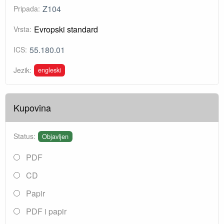
Z104
Pripada:
Evropski standard
Vrsta:
55.180.01
ICS:
engleski
Jezik:
Kupovina
Status:
Objavljen
PDF
CD
Papir
PDF i papir