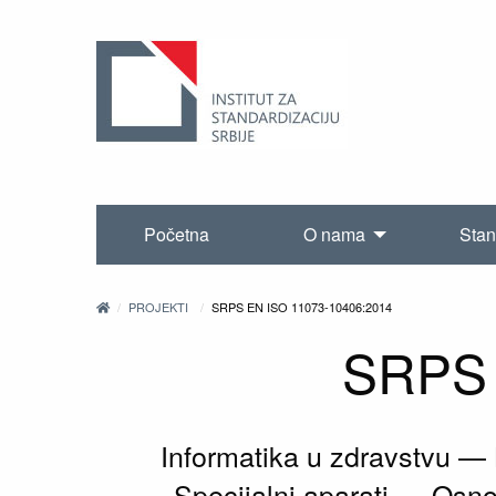
Početna
O nama
Stan
PROJEKTI
SRPS EN ISO 11073-10406:2014
SRPS 
Informatika u zdravstvu —
Specijalni aparati — Osn