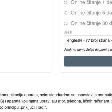
Online čitanje 1 d
Online čitanje 5 d
Online čitanje 30 
Jezik
Jezik na kome želite da primite 
komunikaciju aparata, ovim standardom se uspostavlja normati
i aparata koji njima upravljaju (npr. telefona, ličnih računara, 
principu „priključi i radi”.