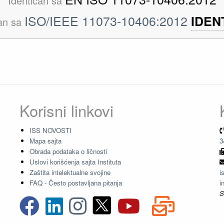
Identičan sa
ISO/IEEE 11073-10406:2012
IDEN
čan sa
Korisni linkovi
ISS NOVOSTI
Mapa sajta
3
Obrada podataka o ličnosti
Uslovi korišćenja sajta Instituta
Zaštita intelektualne svojine
i
FAQ - Često postavljana pitanja
i
S