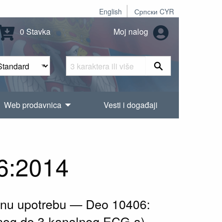
English
Српски CYR
0 Stavka
Moj nalog
Web prodavnica
Vesti i događaji
6:2014
ičnu upotrebu — Deo 10406:
lnog do 3-kanalnog ECG-a)