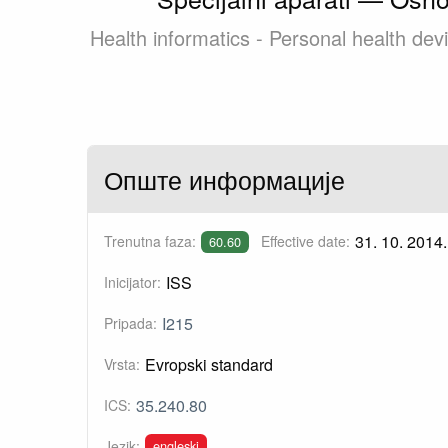
Health informatics - Personal health de
Опште информације
31. 10. 2014.
Trenutna faza:
Effective date:
60.60
ISS
Inicijator:
I215
Pripada:
Evropski standard
Vrsta:
35.240.80
ICS:
engleski
Jezik: