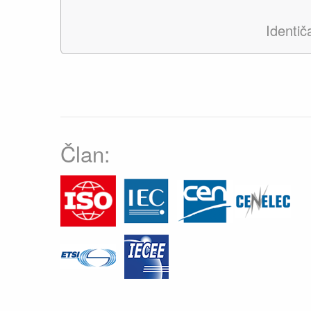
Identi
Član: