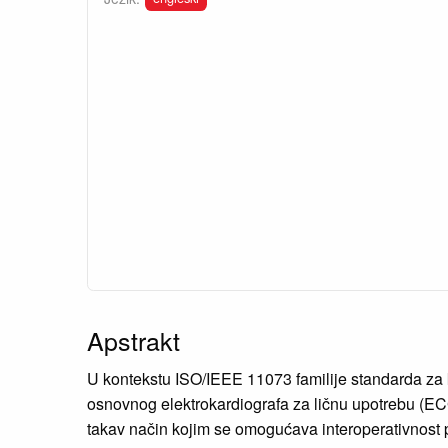
Apstrakt
U kontekstu ISO/IEEE 11073 familije standarda za 
osnovnog elektrokardiografa za ličnu upotrebu (ECG) 
takav način kojim se omogućava interoperativnost po 