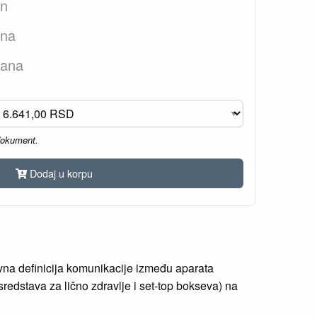
an
ana
dana
dokument.
Dodaj u korpu
vna definicija komunikacije između aparata
sredstava za lično zdravlje i set-top bokseva) na