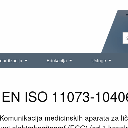
dardizacija
Edukacija
Usluge
EN ISO 11073-1040
 Komunikacija medicinskih aparata za l
ovni elektrokardiograf (ECG) (od 1-kana