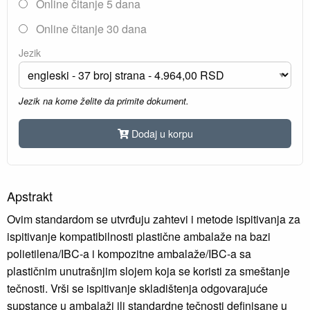
Online čitanje 5 dana
Online čitanje 30 dana
Jezik
Jezik na kome želite da primite dokument.
Dodaj u korpu
Apstrakt
Ovim standardom se utvrđuju zahtevi i metode ispitivanja za
ispitivanje kompatibilnosti plastične ambalaže na bazi
polietilena/IBC-a i kompozitne ambalaže/IBC-a sa
plastičnim unutrašnjim slojem koja se koristi za smeštanje
tečnosti. Vrši se ispitivanje skladištenja odgovarajuće
supstance u ambalaži ili standardne tečnosti definisane u