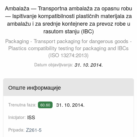
Ambalaža — Transportna ambalaža za opasnu robu
— Ispitivanje kompatibilnosti plastičnih materijala za
ambalažu i za srednje kontejnere za prevoz robe u
rasutom stanju (IBC)
Packaging - Transport packaging for dangerous goods -
Plastics compatibility testing for packaging and IBCs
(ISO 13274:2013)
31. 10. 2014.
Datum objavljivanja:
Опште информације
31. 10. 2014.
Trenutna faza:
60.60
ISS
Inicijator:
Z261-5
Pripada: