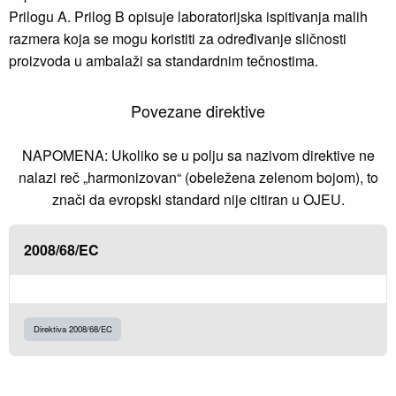
Prilogu A. Prilog B opisuje laboratorijska ispitivanja malih
razmera koja se mogu koristiti za određivanje sličnosti
proizvoda u ambalaži sa standardnim tečnostima.
Povezane direktive
NAPOMENA: Ukoliko se u polju sa nazivom direktive ne
nalazi reč „harmonizovan“ (obeležena zelenom bojom), to
znači da evropski standard nije citiran u OJEU.
2008/68/EC
Direktiva 2008/68/EC