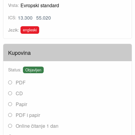
Evropski standard
Vrsta:
13.300
55.020
ICS:
engleski
Jezik:
Kupovina
Status:
Objavljen
PDF
CD
Papir
PDF i papir
Online čitanje 1 dan