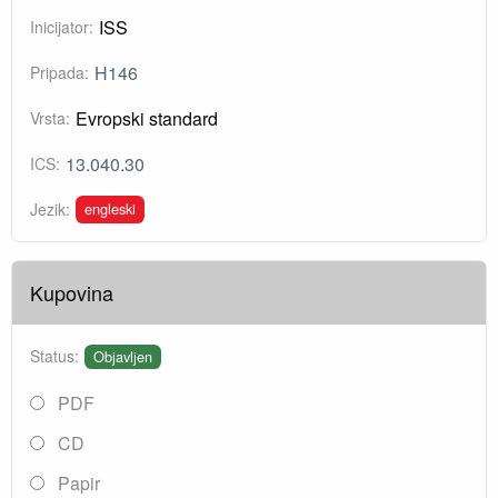
ISS
Inicijator:
H146
Pripada:
Evropski standard
Vrsta:
13.040.30
ICS:
engleski
Jezik:
Kupovina
Status:
Objavljen
PDF
CD
Papir