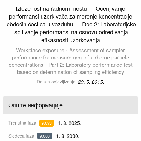
Izloženost na radnom mestu — Ocenjivanje
performansi uzorkivača za merenje koncentracije
lebdećih čestica u vazduhu — Deo 2: Laboratorijsko
ispitivanje performansi na osnovu određivanja
efikasnosti uzorkovanja
Workplace exposure - Assessment of sampler
performance for measurement of airborne particle
concentrations - Part 2: Laboratory performance test
based on determination of sampling efficiency
29. 5. 2015.
Datum objavljivanja:
Опште информације
1. 8. 2025.
Trenutna faza:
90.93
1. 8. 2030.
Sledeća faza:
90.00