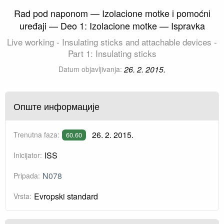
Rad pod naponom — Izolacione motke i pomoćni
uređaji — Deo 1: Izolacione motke — Ispravka
Live working - Insulating sticks and attachable devices -
Part 1: Insulating sticks
26. 2. 2015.
Datum objavljivanja:
Опште информације
26. 2. 2015.
Trenutna faza:
60.60
ISS
Inicijator:
N078
Pripada:
Evropski standard
Vrsta: