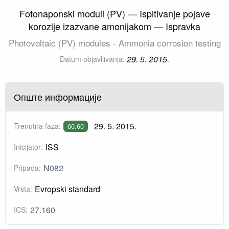
Fotonaponski moduli (PV) — Ispitivanje pojave
korozije izazvane amonijakom — Ispravka
Photovoltaic (PV) modules - Ammonia corrosion testing
29. 5. 2015.
Datum objavljivanja:
Опште информације
29. 5. 2015.
Trenutna faza:
60.60
ISS
Inicijator:
N082
Pripada:
Evropski standard
Vrsta:
27.160
ICS: