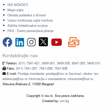
ISS NOVOSTI
Mapa sajta
Obrada podataka o ličnosti
Uslovi korišćenja sajta Instituta
Zaštita intelektualne svojine
FAQ - Često postavljana pitanja
Kontaktirajte nas
Telefon:
(011) 7541-421, 3409-301, 3409-335, 6547-293, 3409-310
Faks:
(011) 7541-257, 7541-258, 7541-938
E-mail:
Prodaja standarda: prodaja@iss.rs Seminari, obuke: iss-
edukacija@iss.rs Informacije o standardima: infocentar@iss.rs
Stevana Brakusa 2, 11030 Beograd
Copyright © iss.rs. Sva prava zadržana.
Created by:
oto.bg