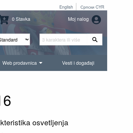
English
Српски CYR
0 Stavka
Moj nalog
Web prodavnica
Vesti i događaji
16
eristika osvetljenja