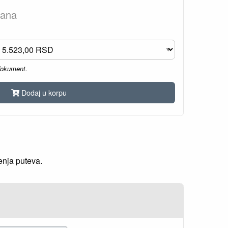
dana
dokument.
Dodaj u korpu
enja puteva.