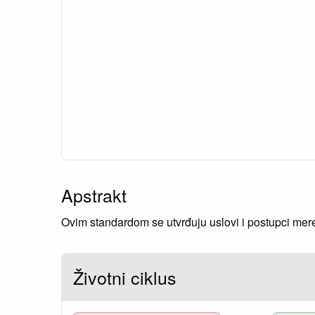
Apstrakt
Ovim standardom se utvrđuju uslovi i postupci meren
Životni ciklus