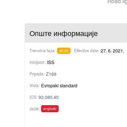
Road li
Опште информације
27. 6. 2021.
Trenutna faza:
Effective date:
90.92
ISS
Inicijator:
Z169
Pripada:
Evropski standard
Vrsta:
93.080.40
ICS:
engleski
Jezik: