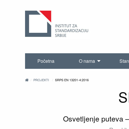
Početna
O nama
Stan
PROJEKTI
SRPS EN 13201-4:2016
S
Osvetljenje puteva 