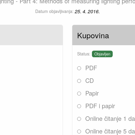
ghting - Part 4: Methods of measuring lighting per
25. 4. 2016.
Datum objavljivanja:
Kupovina
Status:
Objavljen
PDF
CD
Papir
PDF i papir
Online čitanje 1 d
Online čitanje 5 d