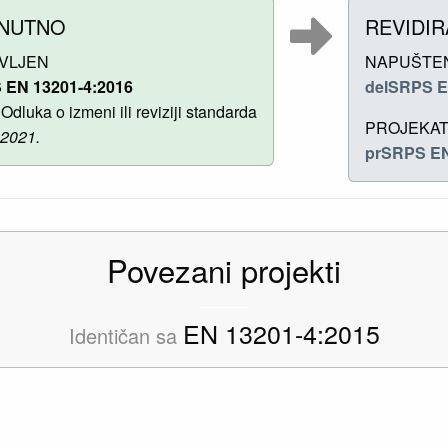
NUTNO
REVIDI
VLJEN
NAPUŠTE
 EN 13201-4:2016
delSRPS E
Odluka o izmeni ili reviziji standarda
PROJEKA
 2021.
prSRPS EN
Povezani projekti
EN 13201-4:2015
Identičan sa