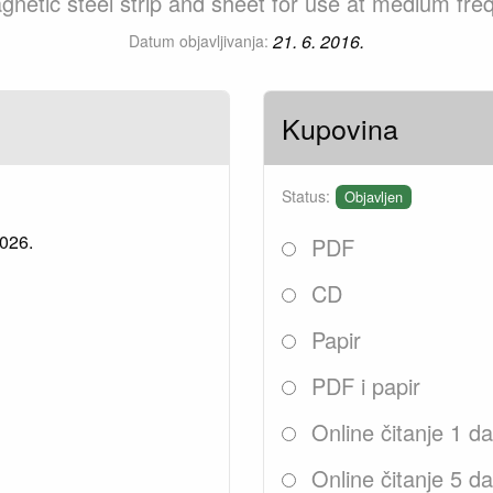
gnetic steel strip and sheet for use at medium fre
21. 6. 2016.
Datum objavljivanja:
Kupovina
Status:
Objavljen
2026.
PDF
CD
Papir
PDF i papir
Online čitanje 1 d
Online čitanje 5 d