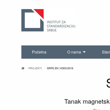
Početna
O nama
Stan
PROJEKTI
SRPS EN 10303:2016
Tanak magnetski 