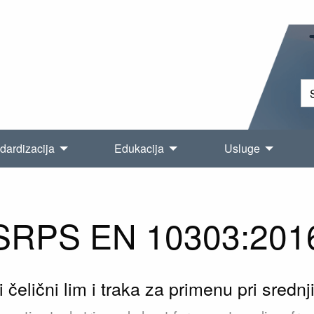
dardizacija
Edukacija
Usluge
SRPS EN 10303:201
čelični lim i traka za primenu pri sredn