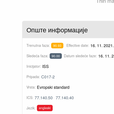
Thin ma
Опште информације
16. 11. 2021.
Trenutna faza:
Effective date:
90.93
16. 11. 
Sledeća faza:
Datum sledeće faze:
90.00
ISS
Inicijator:
C017-2
Pripada:
Evropski standard
Vrsta:
77.140.50
77.140.40
ICS:
engleski
Jezik: