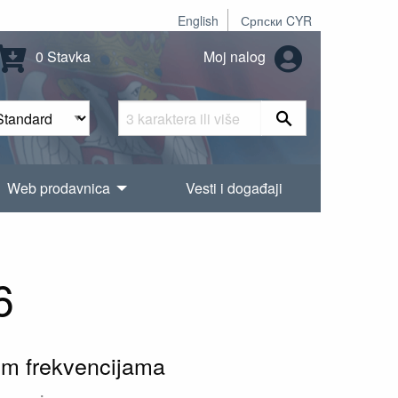
English
Српски CYR
0 Stavka
Moj nalog
Web prodavnica
Vesti i događaji
6
jim frekvencijama