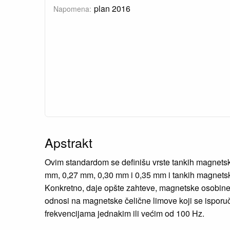
plan 2016
Napomena:
Apstrakt
Ovim standardom se definišu vrste tankih magnetski
mm, 0,27 mm, 0,30 mm i 0,35 mm i tankih magnetski
Konkretno, daje opšte zahteve, magnetske osobine, g
odnosi na magnetske čelične limove koji se isporuč
frekvencijama jednakim ili većim od 100 Hz.