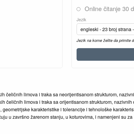
Online čitanje 30 
Jezik
Jezik na kome želite da primite 
h čeličnih limova i traka sa neorijentisanom strukturom, naziv
h čeličnih limova i traka sa orijentisanom strukturom, nazivni
eometrijske karakteristike i tolerancije i tehnološke karakteris
uju u završno žarenom stanju, u koturovima, i namenjeni su za 