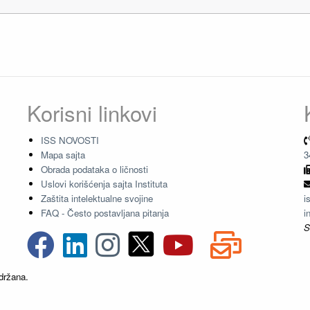
Korisni linkovi
ISS NOVOSTI
Mapa sajta
3
Obrada podataka o ličnosti
Uslovi korišćenja sajta Instituta
Zaštita intelektualne svojine
i
FAQ - Često postavljana pitanja
i
S
držana.