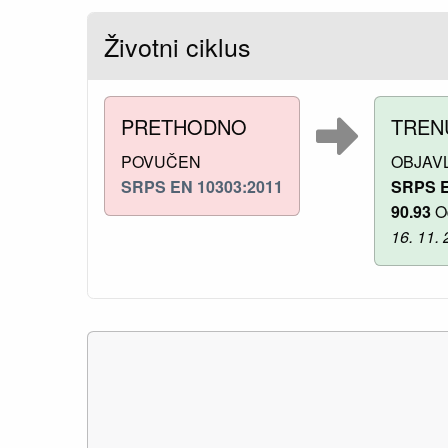
Životni ciklus
PRETHODNO
TREN
POVUČEN
OBJAV
SRPS EN 10303:2011
SRPS E
90.93
Od
16. 11. 