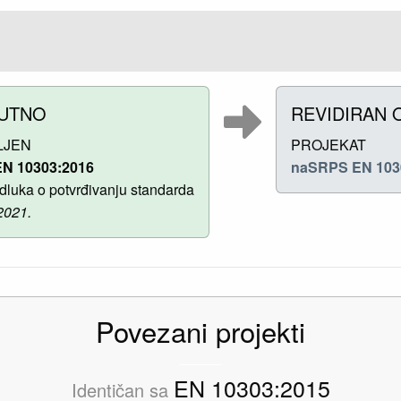
UTNO
REVIDIRAN 
LJEN
PROJEKAT
N 10303:2016
naSRPS EN 103
luka o potvrđivanju standarda
2021.
Povezani projekti
EN 10303:2015
Identičan sa