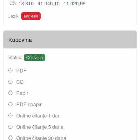
13.310
91.040.10
11.020.99
ICS:
engleski
Jezik:
Kupovina
Status:
Objavljen
PDF
CD
Papir
PDF i papir
Online čitanje 1 dan
Online čitanje 5 dana
Online čitanje 30 dana