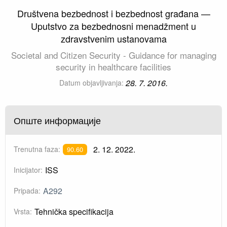
Društvena bezbednost i bezbednost građana —
Uputstvo za bezbednosni menadžment u
zdravstvenim ustanovama
Societal and Citizen Security - Guidance for managing
security in healthcare facilities
28. 7. 2016.
Datum objavljivanja:
Опште информације
2. 12. 2022.
Trenutna faza:
90.60
ISS
Inicijator:
A292
Pripada:
Tehnička specifikacija
Vrsta: