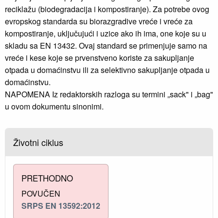
reciklažu (biodegradacija i kompostiranje). Za potrebe ovog
evropskog standarda su biorazgradive vreće i vreće za
kompostiranje, uključujući i uzice ako ih ima, one koje su u
skladu sa EN 13432. Ovaj standard se primenjuje samo na
vreće i kese koje se prvenstveno koriste za sakupljanje
otpada u domaćinstvu ili za selektivno sakupljanje otpada u
domaćinstvu.
NAPOMENA Iz redaktorskih razloga su termini „sack" i „bag"
u ovom dokumentu sinonimi.
Životni ciklus
PRETHODNO
POVUČEN
SRPS EN 13592:2012