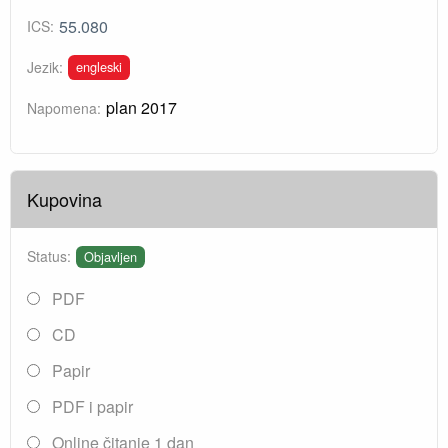
55.080
ICS:
engleski
Jezik:
plan 2017
Napomena:
Kupovina
Status:
Objavljen
PDF
CD
Papir
PDF i papir
Online čitanje 1 dan