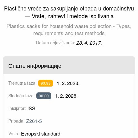
Plastične vreće za sakupljanje otpada u domaćinstvu
— Vrste, zahtevi i metode ispitivanja
Plastics sacks for household waste collection - Types,
requirements and test methods
28. 4. 2017.
Datum objavljivanja:
Опште информације
1. 2. 2023.
Trenutna faza:
90.93
1. 2. 2028.
Sledeća faza:
90.00
ISS
Inicijator:
Z261-5
Pripada:
Evropski standard
Vrsta: