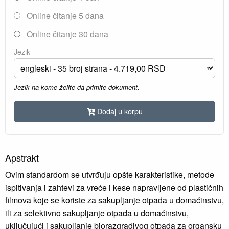
Online čitanje 5 dana
Online čitanje 30 dana
Jezik
Jezik na kome želite da primite dokument.
Dodaj u korpu
Apstrakt
Ovim standardom se utvrđuju opšte karakteristike, metode
ispitivanja i zahtevi za vreće i kese napravljene od plastičnih
filmova koje se koriste za sakupljanje otpada u domaćinstvu,
ili za selektivno sakupljanje otpada u domaćinstvu,
uključujući i sakupljanje biorazgradivog otpada za organsku