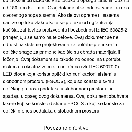
do tačke ili od tačke do više tačaka u opsegu talasnih dužina
od 180 nm do 1 mm . Ovaj dokument se odnosi samo na deo
otvorenog snopa sistema. Ako delovi opreme ili sistema
sadrže optičko vlakno koje se proteže od ograničenja
kućišta, zahtevi za proizvodnju i bezbednost iz IEC 60825-2
primjenjuju se samo na te delove. Ovaj dokument se ne
odnosi na sisteme projektovane za potrebe prenošenja
optičke snage za primene kao što su obrada materijala ili
lečenje. Ovaj dokument se takođe ne odnosi na upotrebu
sistema u eksplozivnim atmosferama (vidi IEC 60079-0).
LED diode koje koriste optički komunikacioni sistemi u
slobodnom prostoru (FSOCS), koje se koriste u svrhu
optičkog prenosa podataka u slobodnom prostoru, ne
spadaju u opseg ovog dokumenta. Ovaj dokument obuhvata
lasere koji se koriste od strane FSOCS-a koji se koriste za
optički prenos podataka u slobodnom prostoru.
Povezane direktive