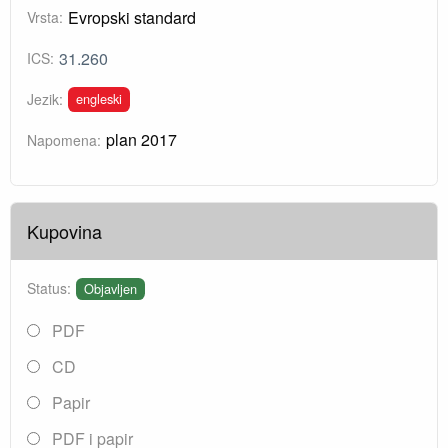
Evropski standard
Vrsta:
31.260
ICS:
engleski
Jezik:
plan 2017
Napomena:
Kupovina
Status:
Objavljen
PDF
CD
Papir
PDF i papir