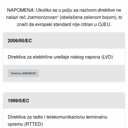
NAPOMENA: Ukoliko se u polju sa nazivom direktive ne
nalazi reč „harmonizovan“ (obeležena zelenom bojom), to
znači da evropski standard nije citiran u OJEU.
2006/95/EC
Direktiva za električne uređaje niskog napona (LVD)
Direktiva 2006/95/EC
1999/5/EC
Direktiva za radio i telekomunikacionu terminalnu
opremu (RTTED)