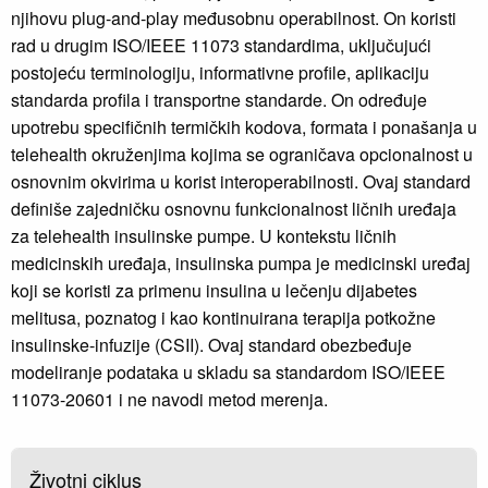
njihovu plug-and-play međusobnu operabilnost. On koristi
rad u drugim ISO/IEEE 11073 standardima, uključujući
postojeću terminologiju, informativne profile, aplikaciju
standarda profila i transportne standarde. On određuje
upotrebu specifičnih termičkih kodova, formata i ponašanja u
telehealth okruženjima kojima se ograničava opcionalnost u
osnovnim okvirima u korist interoperabilnosti. Ovaj standard
definiše zajedničku osnovnu funkcionalnost ličnih uređaja
za telehealth insulinske pumpe. U kontekstu ličnih
medicinskih uređaja, insulinska pumpa je medicinski uređaj
koji se koristi za primenu insulina u lečenju dijabetes
melitusa, poznatog i kao kontinuirana terapija potkožne
insulinske-infuzije (CSII). Ovaj standard obezbeđuje
modeliranje podataka u skladu sa standardom ISO/IEEE
11073-20601 i ne navodi metod merenja.
Životni ciklus