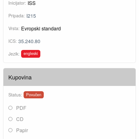
ISS
Inicijator:
I215
Pripada:
Evropski standard
Vrsta:
35.240.80
ICS:
engleski
Jezik:
Kupovina
Status:
Povučen
PDF
CD
Papir