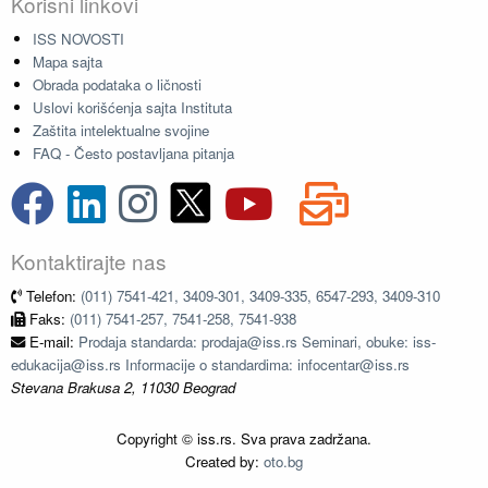
Korisni linkovi
ISS NOVOSTI
Mapa sajta
Obrada podataka o ličnosti
Uslovi korišćenja sajta Instituta
Zaštita intelektualne svojine
FAQ - Često postavljana pitanja
Kontaktirajte nas
Telefon:
(011) 7541-421, 3409-301, 3409-335, 6547-293, 3409-310
Faks:
(011) 7541-257, 7541-258, 7541-938
E-mail:
Prodaja standarda: prodaja@iss.rs Seminari, obuke: iss-
edukacija@iss.rs Informacije o standardima: infocentar@iss.rs
Stevana Brakusa 2, 11030 Beograd
Copyright © iss.rs. Sva prava zadržana.
Created by:
oto.bg